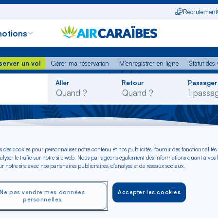
Recrutement
otions
erver un vol
Gérer ma réservation
M'enregistrer en ligne
Statut des
server un vol
Gérer ma réservation
M'enregistrer en ligne
Statut des 
Rechercher
Aller
Retour
Passager
dans
la
liste
 Italie
s des cookies pour personnaliser notre contenu et nos publicités, fournir des fonctionnalités
alyser le trafic sur notre site web. Nous partageons également des informations quant à vos
r notre site avec nos partenaires publicitaires, d'analyse et de réseaux sociaux.
w-York - vers Italie 
Ne pas vendre mes données
Accepter les cookies
personnelles