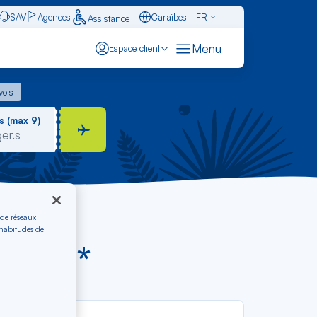
SAV
Agences
Caraïbes - FR
Assistance
Français - FR
Menu
Espace client
English - EN
 vols
vols
Español - ES
s (max 9)
 de réseaux
 habitudes de
dès €*