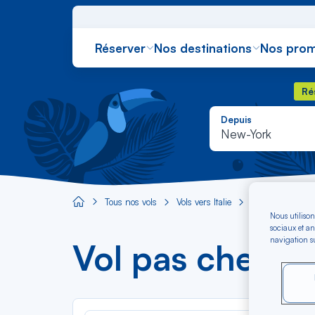
Réserver
Nos destinations
Nos prom
Rés
Ré
Depuis
New-York
Tous nos vols
Vols vers Italie
Vol New-York -
Aircaraibes.com
Nous utilison
sociaux et an
navigation su
Vol pas cher Ne