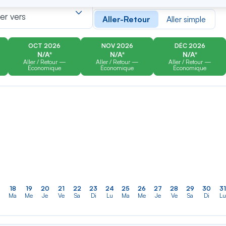
er
Rechercher
Type de trajet
dans
ler vers
Aller-Retour
Aller simple
la
liste
OCT 2026
NOV 2026
DÉC 2026
N/A*
N/A*
N/A*
Aller / Retour —
Aller / Retour —
Aller / Retour —
Économique
Économique
Économique
18
19
20
21
22
23
24
25
26
27
28
29
30
31
Ma
Me
Je
Ve
Sa
Di
Lu
Ma
Me
Je
Ve
Sa
Di
Lu