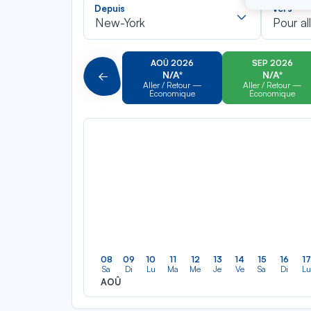
Recherch
Depuis
Vers
dans
New-York
Pour al
la
liste
AOÛ 2026
SEP 2026
N/A*
N/A*
Précédent
Aller / Retour —
Aller / Retour —
Économique
Économique
08
09
10
11
12
13
14
15
16
17
Sa
Di
Lu
Ma
Me
Je
Ve
Sa
Di
Lu
AOÛ