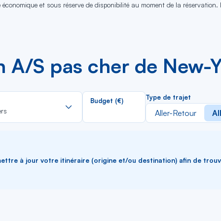
se économique et sous réserve de disponibilité au moment de la réservation.
en A/S pas cher de New-Y
Rechercher
Type de trajet
Budget (€)
dans
ers
Aller-Retour
Al
la
liste
ttre à jour votre itinéraire (origine et/ou destination) afin de trou