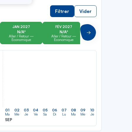
Filtrer
Vider
JAN 2027
FÉV 2027
MAR 2027
N/A*
N/A*
N/A*
Suivant
Aller / Retour —
Aller / Retour —
Aller / Retour —
Économique
Économique
Économique
01
02
03
04
05
06
07
08
09
10
11
12
13
14
Ma
Me
Je
Ve
Sa
Di
Lu
Ma
Me
Je
Ve
Sa
Di
Lu
SEP