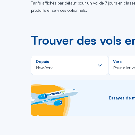
Tarifs affichés par défaut pour un vol de 7 jours en clas
produits et services optionnels.
Trouver des vols 
Rechercher
Depuis
Vers
dans
New-York
Pour aller v
la
liste
Essayez de me