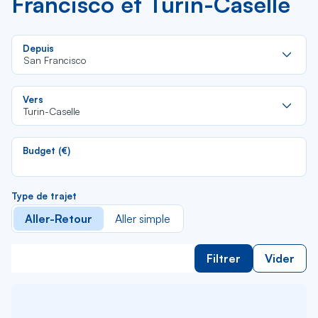
Francisco et Turin-Caselle
Re
Depuis
da
San Francisco
la
lis
Re
Vers
da
Turin-Caselle
la
lis
Budget (€)
Type de trajet
Aller-Retour
Aller simple
Filtrer
Vider