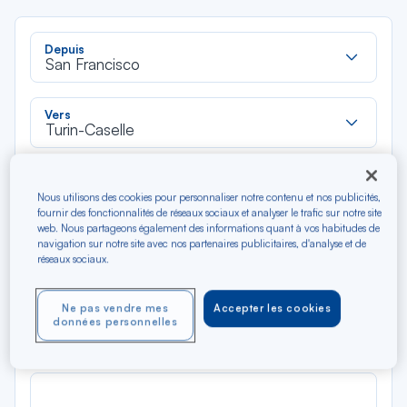
Rec
Depuis
dan
San Francisco
la
liste
Rec
Vers
dan
Turin-Caselle
la
liste
Type de trajet
Nous utilisons des cookies pour personnaliser notre contenu et nos publicités,
Aller-Retour
Aller simple
fournir des fonctionnalités de réseaux sociaux et analyser le trafic sur notre site
web. Nous partageons également des informations quant à vos habitudes de
navigation sur notre site avec nos partenaires publicitaires, d'analyse et de
Filtrer
Vider
réseaux sociaux.
AOÛ 2026
Ne pas vendre mes
Accepter les cookies
N/A*
données personnelles
Précédent
Suivant
Aller / Retour — Économique
Aller