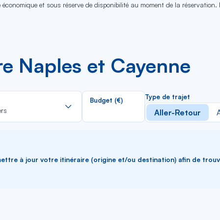
se économique et sous réserve de disponibilité au moment de la réservation.
tre Naples et Cayenne
Rechercher
Type de trajet
Budget (€)
dans
ers
Aller-Retour
A
la
liste
ttre à jour votre itinéraire (origine et/ou destination) afin de trou