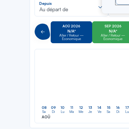
Recherch
Depuis
Vers
dans
Au départ de
Pour al
la
liste
AOÛ 2026
SEP 2026
N/A*
N/A*
Précédent
Aller / Retour —
Aller / Retour —
Économique
Économique
08
09
10
11
12
13
14
15
16
17
Sa
Di
Lu
Ma
Me
Je
Ve
Sa
Di
Lu
AOÛ