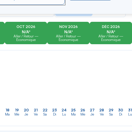
er
Rechercher
Type de trajet
dans
ler vers
Aller-Retour
Aller simple
la
liste
OCT 2026
NOV 2026
DÉC 2026
N/A*
N/A*
N/A*
Aller / Retour —
Aller / Retour —
Aller / Retour —
Économique
Économique
Économique
18
19
20
21
22
23
24
25
26
27
28
29
30
31
Ma
Me
Je
Ve
Sa
Di
Lu
Ma
Me
Je
Ve
Sa
Di
Lu