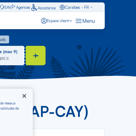
SAV
Agences
Caraïbes - FR
Assistance
Français - FR
Menu
Espace client
English - EN
 vols
vols
Español - ES
s (max 9)
 de réseaux
s € (NAP-CAY)
 habitudes de