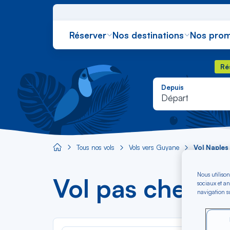
Réserver
Nos destinations
Nos prom
Rés
Ré
Depuis
Départ
Tous nos vols
Vols vers Guyane
Vol Naples
Aircaraibes.com
Nous utilison
Vol pas cher N
sociaux et an
navigation su