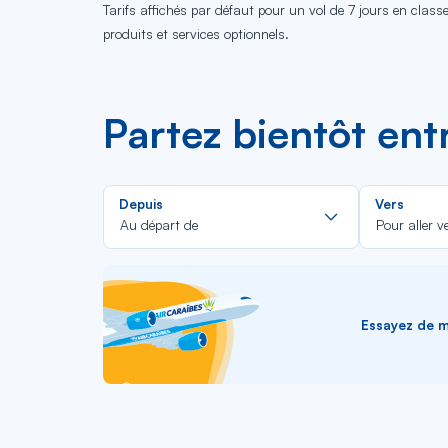
Tarifs affichés par défaut pour un vol de 7 jours en clas
produits et services optionnels.
Partez bientôt en
Rechercher
Depuis
Vers
dans
Au départ de
Pour aller v
la
liste
Essayez de me