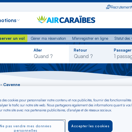
Recrutement
otions
erver un vol
Gérer ma réservation
M'enregistrer en ligne
Statut des
server un vol
Gérer ma réservation
M'enregistrer en ligne
Statut des 
Rechercher
Aller
Retour
Passager
dans
la
liste
 - Cayenne
s des cookies pour personnaliser notre contenu et nos publicités, fournir des fonctionnalités
aples - Cayenne dè
alyser le trafic sur notre site web. Nous partageons également des informations quant à vos
r notre site avec nos partenaires publicitaires, d'analyse et de réseaux sociaux.
Ne pas vendre mes données
Accepter les cookies
personnelles