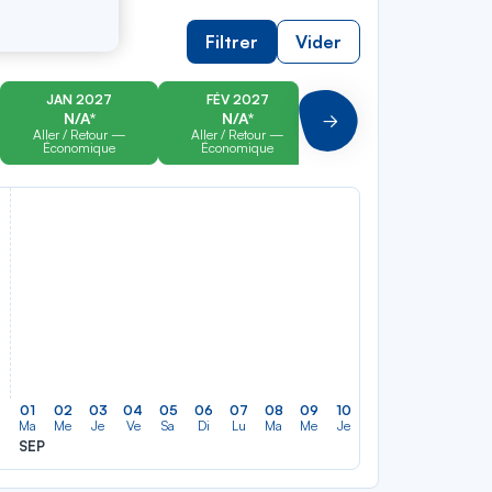
Filtrer
Vider
JAN 2027
FÉV 2027
MAR 2027
N/A*
N/A*
N/A*
Suivant
Aller / Retour —
Aller / Retour —
Aller / Retour —
Économique
Économique
Économique
01
02
03
04
05
06
07
08
09
10
11
12
13
14
Ma
Me
Je
Ve
Sa
Di
Lu
Ma
Me
Je
Ve
Sa
Di
Lu
SEP