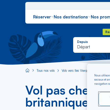
Réserver
Nos destinations
Nos prom
Rés
Ré
Depuis
Départ
Tous nos vols
Vols vers Îles Vierges britanniques
Aircaraibes.com
Nous utilison
sociaux et an
navigation su
Vol pas cher Mar
britanniques dè