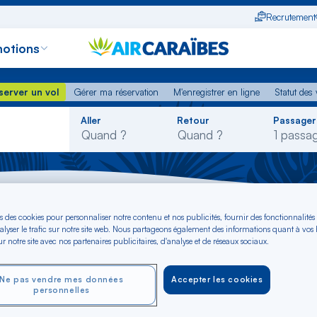
Recrutement
otions
erver un vol
Gérer ma réservation
M'enregistrer en ligne
Statut des
server un vol
Gérer ma réservation
M'enregistrer en ligne
Statut des 
Rechercher
Aller
Retour
Passager
dans
la
liste
Vol Marseille - Îles Vierges britanniques
s des cookies pour personnaliser notre contenu et nos publicités, fournir des fonctionnalités
alyser le trafic sur notre site web. Nous partageons également des informations quant à vos
r notre site avec nos partenaires publicitaires, d'analyse et de réseaux sociaux.
seille - vers Îles V
s €*
Ne pas vendre mes données
Accepter les cookies
personnelles