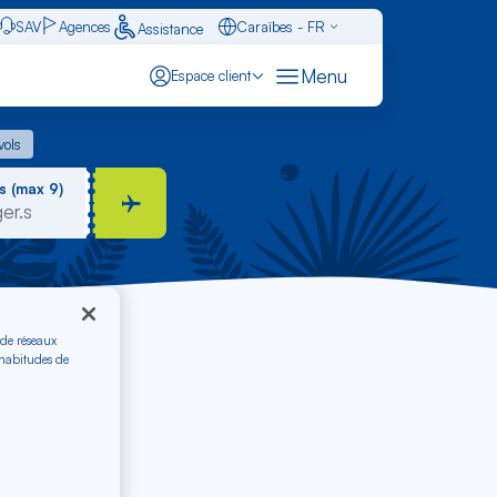
SAV
Agences
Caraïbes - FR
Assistance
Français - FR
Menu
Espace client
English - EN
 vols
vols
Español - ES
s (max 9)
 de réseaux
 habitudes de
ierges