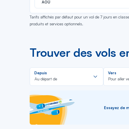
AOÛ
Tarifs affichés par défaut pour un vol de 7 jours en clas
produits et services optionnels.
Trouver des vols e
Rechercher
Depuis
Vers
dans
Au départ de
Pour aller v
la
liste
Essayez de me