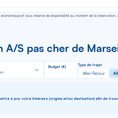
se économique et sous réserve de disponibilité au moment de la réservation.
n A/S pas cher de Marsei
Rechercher
Type de trajet
Budget (€)
dans
ers
Aller-Retour
Al
la
liste
ttre à jour votre itinéraire (origine et/ou destination) afin de trou