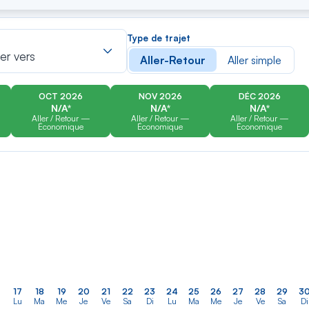
er
Rechercher
Type de trajet
dans
ler vers
Aller-Retour
Aller simple
la
liste
OCT 2026
NOV 2026
DÉC 2026
N/A*
N/A*
N/A*
Aller / Retour —
Aller / Retour —
Aller / Retour —
Économique
Économique
Économique
17
18
19
20
21
22
23
24
25
26
27
28
29
3
Lu
Ma
Me
Je
Ve
Sa
Di
Lu
Ma
Me
Je
Ve
Sa
Di