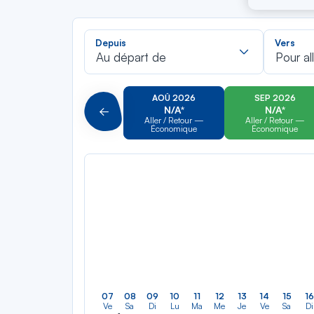
Recherch
Depuis
Vers
dans
Au départ de
Pour al
la
liste
AOÛ 2026
SEP 2026
N/A*
N/A*
Précédent
Aller / Retour —
Aller / Retour —
Économique
Économique
07
08
09
10
11
12
13
14
15
16
Ve
Sa
Di
Lu
Ma
Me
Je
Ve
Sa
Di