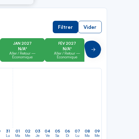
Filtrer
Vider
JAN 2027
FÉV 2027
MAR 2027
N/A*
N/A*
N/A*
Suivant
Aller / Retour —
Aller / Retour —
Aller / Retour —
Économique
Économique
Économique
0
31
01
02
03
04
05
06
07
08
09
10
11
12
13
Lu
Ma
Me
Je
Ve
Sa
Di
Lu
Ma
Me
Je
Ve
Sa
Di