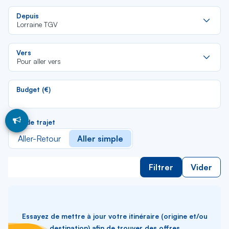
Re
Depuis
da
Lorraine TGV
la
lis
Re
Vers
da
Pour aller vers
la
lis
Budget (€)
Type de trajet
Aller-Retour
Aller simple
Filtrer
Vider
Essayez de mettre à jour votre itinéraire (origine et/ou
destination) afin de trouver des offres