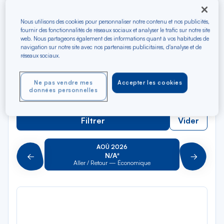
Rec
Depuis
dan
Lorraine TGV
Nous utilisons des cookies pour personnaliser notre contenu et nos publicités,
la
fournir des fonctionnalités de réseaux sociaux et analyser le trafic sur notre site
liste
web. Nous partageons également des informations quant à vos habitudes de
Rec
Vers
navigation sur notre site avec nos partenaires publicitaires, d'analyse et de
dan
Pour aller vers
réseaux sociaux.
la
liste
Type de trajet
Ne pas vendre mes
Accepter les cookies
données personnelles
Aller-Retour
Aller simple
Filtrer
Vider
AOÛ 2026
N/A*
Précédent
Suivant
Aller / Retour — Économique
Aller