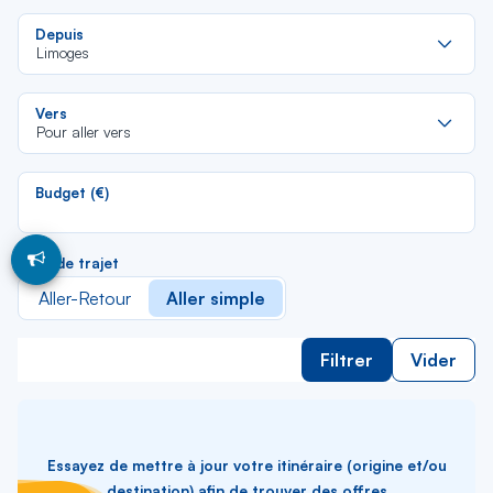
Re
Depuis
da
Limoges
la
lis
Re
Vers
da
Pour aller vers
la
lis
Budget (€)
Type de trajet
Aller-Retour
Aller simple
Filtrer
Vider
Essayez de mettre à jour votre itinéraire (origine et/ou
destination) afin de trouver des offres