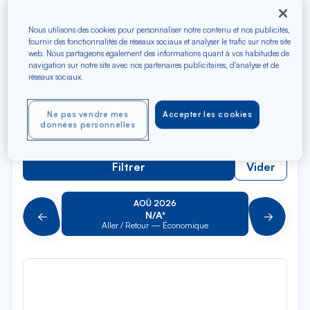
Rec
Depuis
dan
Limoges
Nous utilisons des cookies pour personnaliser notre contenu et nos publicités,
la
fournir des fonctionnalités de réseaux sociaux et analyser le trafic sur notre site
liste
web. Nous partageons également des informations quant à vos habitudes de
Rec
Vers
navigation sur notre site avec nos partenaires publicitaires, d'analyse et de
dan
Pour aller vers
réseaux sociaux.
la
liste
Type de trajet
Ne pas vendre mes
Accepter les cookies
données personnelles
Aller-Retour
Aller simple
Filtrer
Vider
AOÛ 2026
N/A*
Précédent
Suivant
Aller / Retour — Économique
Aller