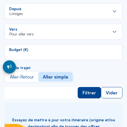
Re
Depuis
da
Limoges
la
lis
Re
Vers
da
Pour aller vers
la
lis
Budget (€)
Type de trajet
Aller-Retour
Aller simple
Filtrer
Vider
Essayez de mettre à jour votre itinéraire (origine et/ou
destination) afin de trouver des offres