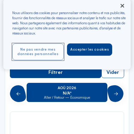
Rec
Depuis
dan
Limoges
Nous utilisons des cookies pour personnaliser notre contenu et nos publicités,
la
fournir des fonctionnalités de réseaux sociaux et analyser le trafic sur notre site
liste
web. Nous partageons également des informations quant à vos habitudes de
Rec
Vers
navigation sur notre site avec nos partenaires publicitaires, d'analyse et de
dan
Pour aller vers
réseaux sociaux.
la
liste
Type de trajet
Ne pas vendre mes
Accepter les cookies
données personnelles
Aller-Retour
Aller simple
Filtrer
Vider
AOÛ 2026
N/A*
Précédent
Suivant
Aller / Retour — Économique
Aller