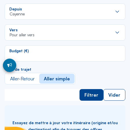
Re
Depuis
da
Cayenne
la
lis
Re
Vers
da
Pour aller vers
la
lis
Budget (€)
Type de trajet
Aller-Retour
Aller simple
Filtrer
Vider
Essayez de mettre à jour votre itinéraire (origine et/ou
destination) afin de trouver des offres