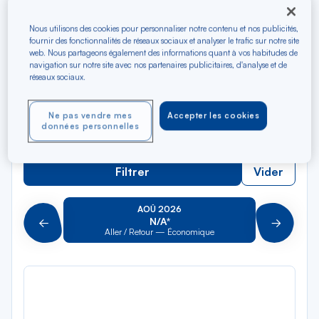
Rec
Depuis
dan
Cayenne
Nous utilisons des cookies pour personnaliser notre contenu et nos publicités,
la
fournir des fonctionnalités de réseaux sociaux et analyser le trafic sur notre site
web. Nous partageons également des informations quant à vos habitudes de
liste
Rec
Vers
navigation sur notre site avec nos partenaires publicitaires, d'analyse et de
dan
Pour aller vers
réseaux sociaux.
la
liste
Type de trajet
Ne pas vendre mes
Accepter les cookies
données personnelles
Aller-Retour
Aller simple
Filtrer
Vider
AOÛ 2026
N/A*
Précédent
Suivant
Aller / Retour — Économique
Aller