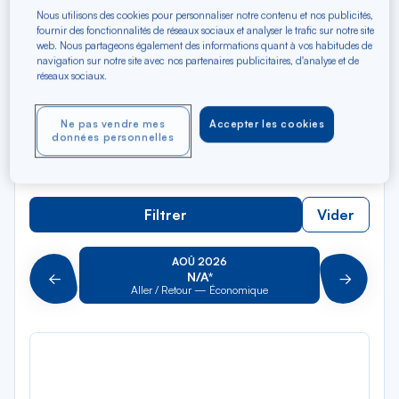
Rec
Depuis
Nous utilisons des cookies pour personnaliser notre contenu et nos publicités,
dan
Cap Haïtien
fournir des fonctionnalités de réseaux sociaux et analyser le trafic sur notre site
web. Nous partageons également des informations quant à vos habitudes de
la
navigation sur notre site avec nos partenaires publicitaires, d'analyse et de
liste
Rec
réseaux sociaux.
Vers
dan
Pour aller vers
la
Ne pas vendre mes
Accepter les cookies
liste
Type de trajet
données personnelles
Aller-Retour
Aller simple
Filtrer
Vider
AOÛ 2026
N/A*
Précédent
Suivant
Aller / Retour — Économique
Aller