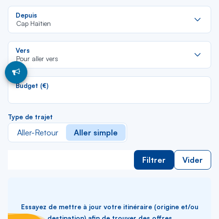
Re
Depuis
da
Cap Haïtien
la
lis
Re
Vers
da
Pour aller vers
la
lis
Budget (€)
Type de trajet
Aller-Retour
Aller simple
Filtrer
Vider
Essayez de mettre à jour votre itinéraire (origine et/ou
destination) afin de trouver des offres