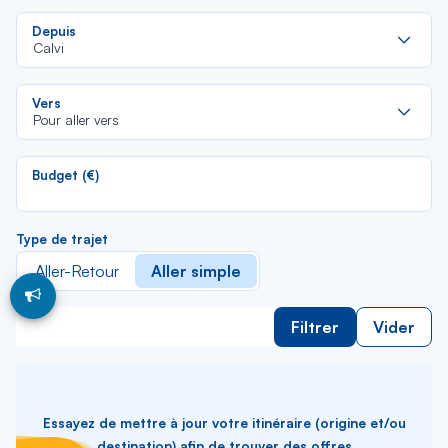
Re
Depuis
da
Calvi
la
lis
Re
Vers
da
Pour aller vers
la
lis
Budget (€)
Type de trajet
Aller-Retour
Aller simple
Filtrer
Vider
Essayez de mettre à jour votre itinéraire (origine et/ou
destination) afin de trouver des offres