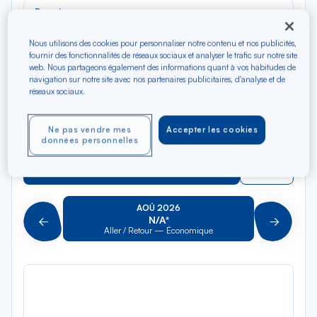
Rec
Depuis
dan
Calvi
la
Nous utilisons des cookies pour personnaliser notre contenu et nos publicités,
liste
Rec
fournir des fonctionnalités de réseaux sociaux et analyser le trafic sur notre site
Vers
web. Nous partageons également des informations quant à vos habitudes de
dan
Pour aller vers
navigation sur notre site avec nos partenaires publicitaires, d'analyse et de
la
réseaux sociaux.
liste
Type de trajet
Aller-Retour
Aller simple
Ne pas vendre mes
Accepter les cookies
données personnelles
Filtrer
Vider
AOÛ 2026
N/A*
Précédent
Suivant
Aller / Retour — Économique
Aller