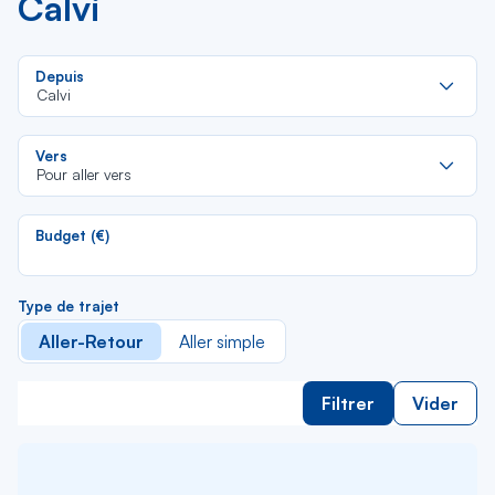
Calvi
Re
Depuis
da
Calvi
la
lis
Re
Vers
da
Pour aller vers
la
lis
Budget (€)
Type de trajet
Aller-Retour
Aller simple
Filtrer
Vider