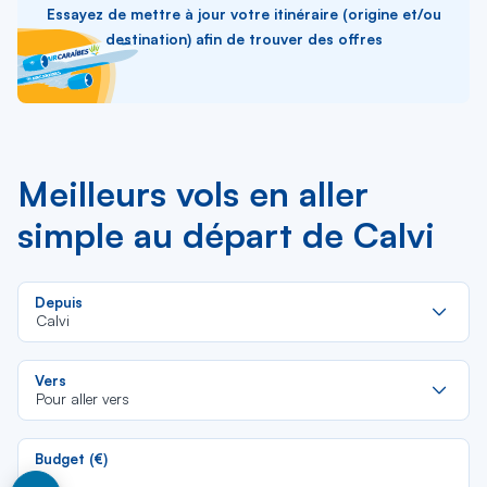
Essayez de mettre à jour votre itinéraire (origine et/ou
destination) afin de trouver des offres
Meilleurs vols en aller
simple au départ de Calvi
Re
Depuis
da
Calvi
la
lis
Re
Vers
da
Pour aller vers
la
lis
Budget (€)