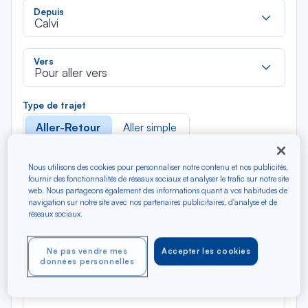
Rec
Depuis
dan
Calvi
la
liste
Rec
Vers
dan
Pour aller vers
la
liste
Type de trajet
Aller-Retour
Aller simple
Filtrer
Vider
Nous utilisons des cookies pour personnaliser notre contenu et nos publicités,
fournir des fonctionnalités de réseaux sociaux et analyser le trafic sur notre site
web. Nous partageons également des informations quant à vos habitudes de
AOÛ 2026
navigation sur notre site avec nos partenaires publicitaires, d'analyse et de
N/A*
réseaux sociaux.
Précédent
Suivant
Aller / Retour — Économique
Aller
Ne pas vendre mes
Accepter les cookies
données personnelles