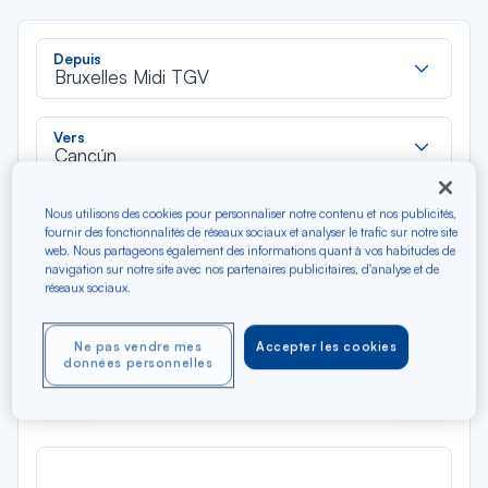
Rec
Depuis
dan
Bruxelles Midi TGV
la
liste
Rec
Vers
dan
Cancún
la
liste
Type de trajet
Nous utilisons des cookies pour personnaliser notre contenu et nos publicités,
fournir des fonctionnalités de réseaux sociaux et analyser le trafic sur notre site
Aller-Retour
Aller simple
web. Nous partageons également des informations quant à vos habitudes de
navigation sur notre site avec nos partenaires publicitaires, d'analyse et de
réseaux sociaux.
Filtrer
Vider
Ne pas vendre mes
Accepter les cookies
AOÛ 2026
données personnelles
N/A*
Précédent
Suivant
Aller / Retour — Économique
Aller