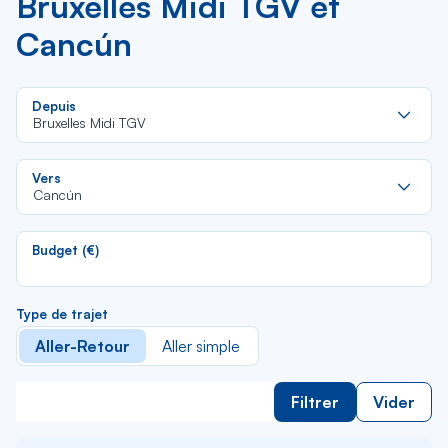
Bruxelles Midi TGV et
Cancún
Re
Depuis
da
Bruxelles Midi TGV
la
lis
Re
Vers
da
Cancún
la
lis
Budget (€)
Type de trajet
Aller-Retour
Aller simple
Filtrer
Vider