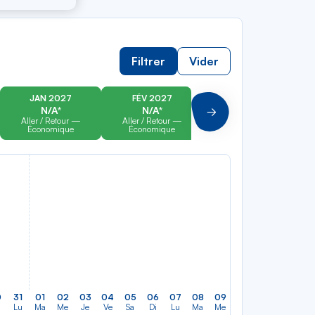
Filtrer
Vider
JAN 2027
FÉV 2027
MAR 2027
N/A*
N/A*
N/A*
Suivant
Aller / Retour —
Aller / Retour —
Aller / Retour —
Économique
Économique
Économique
0
31
01
02
03
04
05
06
07
08
09
10
11
12
13
Lu
Ma
Me
Je
Ve
Sa
Di
Lu
Ma
Me
Je
Ve
Sa
Di