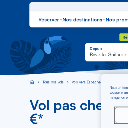
Réserver
Nos destinations
Nos prom
Rés
Ré
Depuis
Brive-la-Gaillarde
Tous nos vols
Vols vers Espagne
Vol Brive-
Aircaraibes.com
Nous utilison
sociaux et an
navigation su
Vol pas cher Br
€*