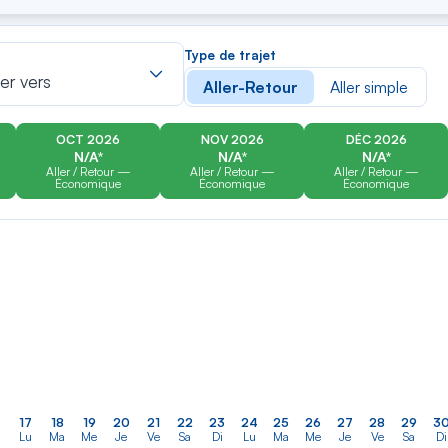
er
Rechercher
Type de trajet
dans
ler vers
Aller-Retour
Aller simple
la
liste
OCT 2026
NOV 2026
DÉC 2026
N/A*
N/A*
N/A*
Aller / Retour —
Aller / Retour —
Aller / Retour —
Économique
Économique
Économique
17
18
19
20
21
22
23
24
25
26
27
28
29
3
Lu
Ma
Me
Je
Ve
Sa
Di
Lu
Ma
Me
Je
Ve
Sa
Di