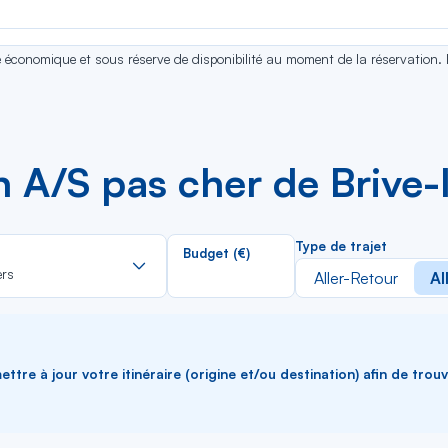
se économique et sous réserve de disponibilité au moment de la réservation.
n A/S pas cher de Brive-
Rechercher
Type de trajet
Budget (€)
dans
ers
Aller-Retour
Al
la
liste
ttre à jour votre itinéraire (origine et/ou destination) afin de trou