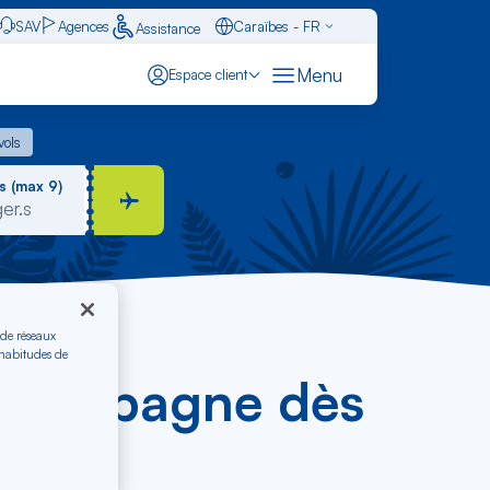
SAV
Agences
Caraïbes - FR
Assistance
Français - FR
Menu
Espace client
English - EN
 vols
vols
Español - ES
s (max 9)
 de réseaux
 habitudes de
ers Espagne dès