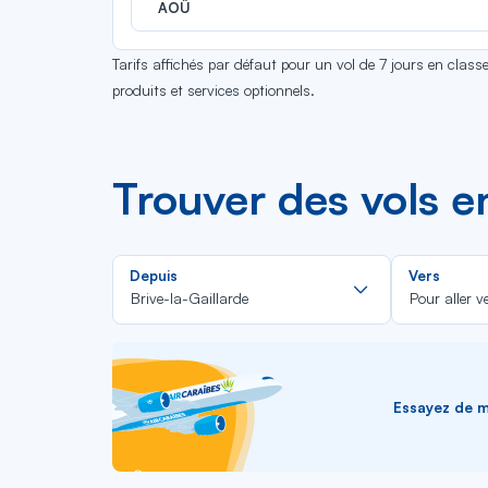
AOÛ
Tarifs affichés par défaut pour un vol de 7 jours en clas
produits et services optionnels.
Trouver des vols e
Rechercher
Depuis
Vers
dans
Brive-la-Gaillarde
Pour aller v
la
liste
Essayez de me