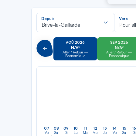
Recherch
Depuis
Vers
dans
Brive-la-Gaillarde
Pour al
la
liste
AOÛ 2026
SEP 2026
N/A*
N/A*
Précédent
Aller / Retour —
Aller / Retour —
Économique
Économique
07
08
09
10
11
12
13
14
15
16
Ve
Sa
Di
Lu
Ma
Me
Je
Ve
Sa
Di