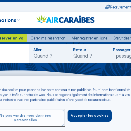
Recrutement
otions
erver un vol
Gérer ma réservation
M'enregistrer en ligne
Statut des
server un vol
Gérer ma réservation
M'enregistrer en ligne
Statut des 
Rechercher
Aller
Retour
Passager
dans
la
liste
la-Gaillarde - Espagne
s des cookies pour personnaliser notre contenu et nos publicités, fournir des fonctionnalités
alyser le trafic sur notre site web. Nous partageons également des informations quant à vos
r notre site avec nos partenaires publicitaires, d'analyse et de réseaux sociaux.
ive-la-Gaillarde - v
Ne pas vendre mes données
Accepter les cookies
personnelles