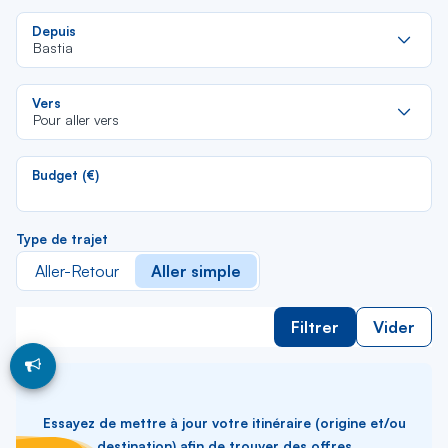
Re
Depuis
da
Bastia
la
lis
Re
Vers
da
Pour aller vers
la
lis
Budget (€)
Type de trajet
Aller-Retour
Aller simple
Filtrer
Vider
Essayez de mettre à jour votre itinéraire (origine et/ou
destination) afin de trouver des offres