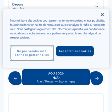
Rec
Depuis
dan
Bastia
la
liste
Rec
Nous utilisons des cookies pour personnaliser notre contenu et nos publicités,
Vers
fournir des fonctionnalités de réseaux sociaux et analyser le trafic sur notre site
dan
Pour aller vers
web. Nous partageons également des informations quant à vos habitudes de
la
navigation sur notre site avec nos partenaires publicitaires, d'analyse et de
liste
réseaux sociaux.
Type de trajet
Aller-Retour
Aller simple
Ne pas vendre mes
Accepter les cookies
données personnelles
Filtrer
Vider
AOÛ 2026
N/A*
Précédent
Suivant
Aller / Retour — Économique
Aller