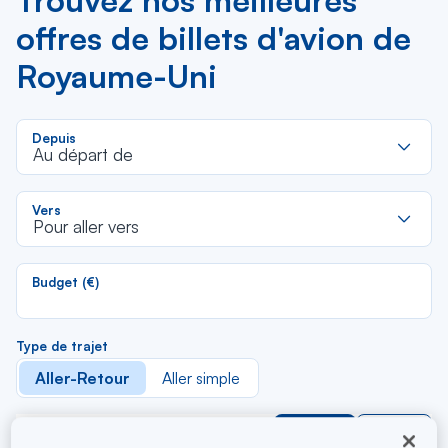
Trouvez nos meilleures
offres de billets d'avion de
Royaume-Uni
R
Depuis
d
Au départ de
la
li
R
Vers
d
Pour aller vers
la
li
Budget (€)
Type de trajet
Aller-Retour
Aller simple
Filtrer
Vider