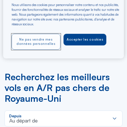
Nous utilisons des cookies pour personnaliser notre contenu et nos publicités,
fournir des fonctionnalités de réseaux sociaux et analyser le trafic sur notre site
web. Nous partageons également des informations quant à vos habitudes de
navigation sur notre site avec nos partenaires publicitaires, d'analyse et de
Essayez de mettre à jour votre itinéraire
réseaux sociaux.
(origine et/ou destination) afin de trouver des
offres
Ne pas vendre mes
Accepter les cookies
données personnelles
Recherchez les meilleurs
vols en A/R pas chers de
Royaume-Uni
R
Depuis
d
Au départ de
la