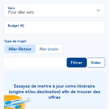
li
R
Vers
d
Pour aller vers
la
li
Budget (€)
Type de trajet
Aller-Retour
Aller simple
Filtrer
Vider
Essayez de mettre à jour votre itinéraire
(origine et/ou destination) afin de trouver des
offres