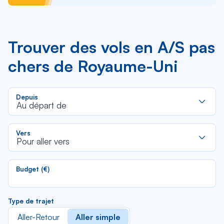
Trouver des vols en A/S pas
chers de Royaume-Uni
R
Depuis
d
Au départ de
la
li
R
Vers
d
Pour aller vers
la
li
Budget (€)
Type de trajet
Aller-Retour
Aller simple