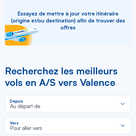
Essayez de mettre à jour votre itinéraire
(origine et/ou destination) afin de trouver des
offres
Recherchez les meilleurs
vols en A/S vers Valence
R
Depuis
d
Au départ de
la
li
R
Vers
d
Pour aller vers
la