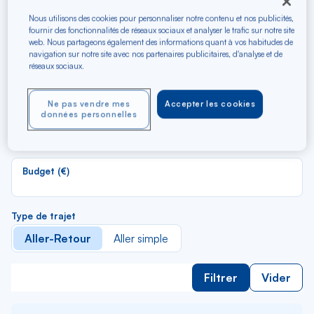
Recherchez les meilleurs
vols en A/R vers Valence
Nous utilisons des cookies pour personnaliser notre contenu et nos publicités,
fournir des fonctionnalités de réseaux sociaux et analyser le trafic sur notre site
web. Nous partageons également des informations quant à vos habitudes de
navigation sur notre site avec nos partenaires publicitaires, d'analyse et de
R
réseaux sociaux.
Depuis
d
Au départ de
la
Ne pas vendre mes
Accepter les cookies
li
R
données personnelles
Vers
d
Pour aller vers
la
li
Budget (€)
Type de trajet
Aller-Retour
Aller simple
Filtrer
Vider