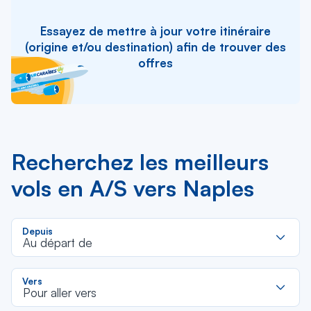
Essayez de mettre à jour votre itinéraire
(origine et/ou destination) afin de trouver des
offres
Recherchez les meilleurs
vols en A/S vers Naples
R
Depuis
d
Au départ de
la
li
R
Vers
d
Pour aller vers
la