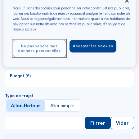
Recherchez les meilleurs
vols en A/R vers Naples
Nous utilisons des cookies pour personnaliser notre contenu et nos publicités,
fournir des fonctionnalités de réseaux sociaux et analyser le trafic sur notre site
web. Nous partageons également des informations quant à vos habitudes de
navigation sur notre site avec nos partenaires publicitaires, d'analyse et de
R
réseaux sociaux.
Depuis
d
Au départ de
la
Ne pas vendre mes
Accepter les cookies
li
R
données personnelles
Vers
d
Pour aller vers
la
li
Budget (€)
Type de trajet
Aller-Retour
Aller simple
Filtrer
Vider