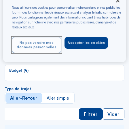
Recherchez les meilleurs
vols en A/R vers Brest
Nous utilisons des cookies pour personnaliser notre contenu et nos publicités,
fournir des fonctionnalités de réseaux sociaux et analyser le trafic sur notre site
web. Nous partageons également des informations quant à vos habitudes de
navigation sur notre site avec nos partenaires publicitaires, d'analyse et de
R
réseaux sociaux.
Depuis
d
Au départ de
la
Ne pas vendre mes
Accepter les cookies
li
R
données personnelles
Vers
d
Pour aller vers
la
li
Budget (€)
Type de trajet
Aller-Retour
Aller simple
Filtrer
Vider