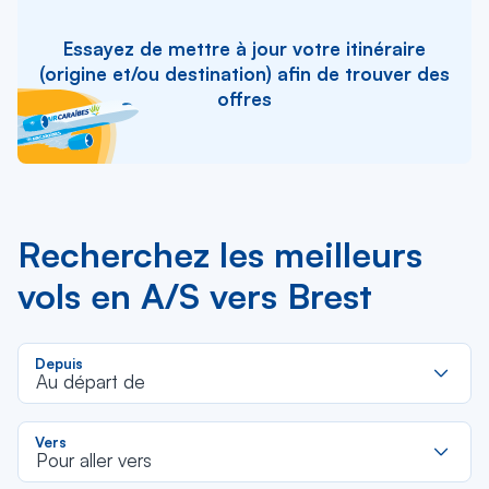
Essayez de mettre à jour votre itinéraire
(origine et/ou destination) afin de trouver des
offres
Recherchez les meilleurs
vols en A/S vers Brest
R
Depuis
d
Au départ de
la
li
R
Vers
d
Pour aller vers
la