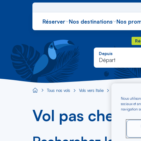
Réserver
Nos destinations
Nos prom
Rés
Ré
Depuis
Départ
Tous nos vols
Vols vers Italie
Vols vers Bol
Aircaraibes.com
Nous utilison
sociaux et an
Vol pas cher v
navigation su