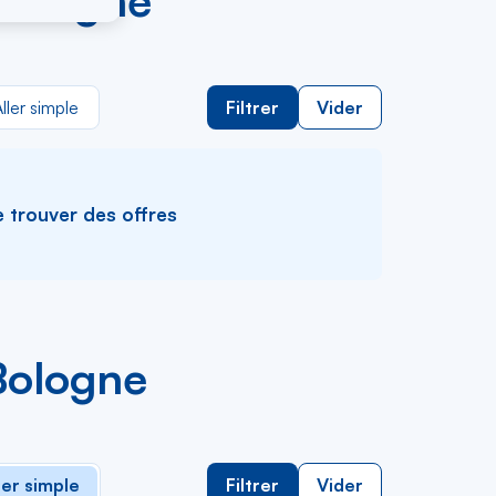
 Bologne
ller simple
Filtrer
Vider
e trouver des offres
 Bologne
ler simple
Filtrer
Vider