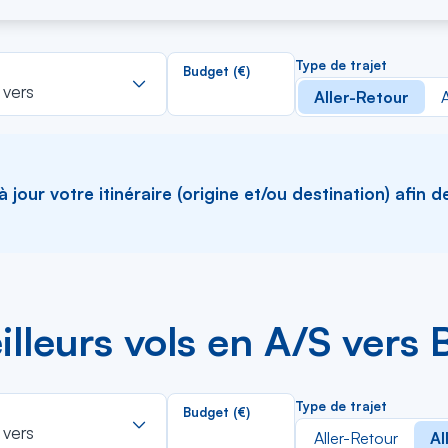
lleurs vols en A/R vers
Rechercher
Type de trajet
Budget (€)
dans
 vers
Aller-Retour
A
la
liste
jour votre itinéraire (origine et/ou destination) afin d
lleurs vols en A/S vers
Rechercher
Type de trajet
Budget (€)
dans
 vers
Aller-Retour
Al