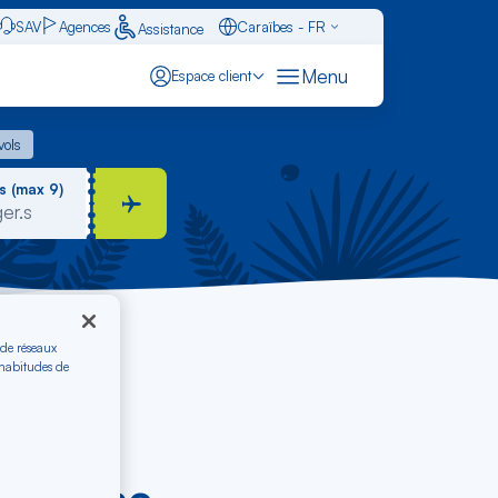
SAV
Agences
Caraïbes - FR
Assistance
Français - FR
Menu
Espace client
English - EN
 vols
vols
Español - ES
s (max 9)
 de réseaux
 habitudes de