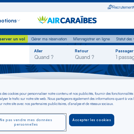
Recrutement
otions
erver un vol
Gérer ma réservation
M'enregistrer en ligne
Statut des
server un vol
Gérer ma réservation
M'enregistrer en ligne
Statut des 
Rechercher
Aller
Retour
Passager
dans
la
liste
ogne
s des cookies pour personnaliser notre contenu et nos publicités, fournir des fonctionnalités
alyser le trafic sur notre site web. Nous partageons également des informations quant à vos
ers Bologne dès €
r notre site avec nos partenaires publicitaires, d'analyse et de réseaux sociaux.
Ne pas vendre mes données
Accepter les cookies
personnelles