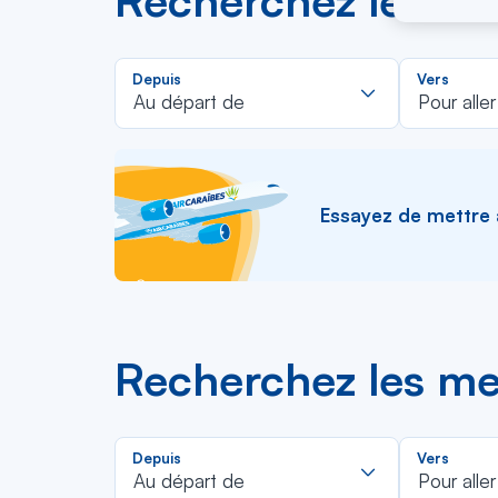
Recherchez les mei
Rechercher
Depuis
Vers
dans
Au départ de
Pour aller
la
liste
Essayez de mettre à 
Recherchez les mei
Rechercher
Depuis
Vers
dans
Au départ de
Pour aller