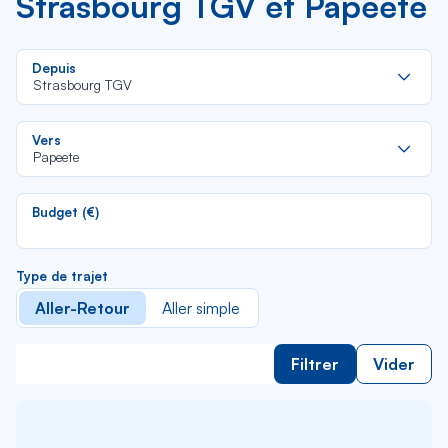
Strasbourg TGV et Papeete
Re
Depuis
da
Strasbourg TGV
la
lis
Re
Vers
da
Papeete
la
lis
Budget (€)
Type de trajet
Aller-Retour
Aller simple
Filtrer
Vider