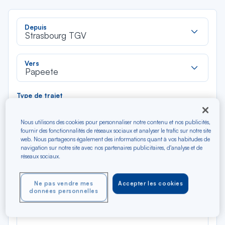
Rec
Depuis
dan
Strasbourg TGV
la
liste
Rec
Vers
dan
Papeete
la
liste
Type de trajet
Aller-Retour
Aller simple
Nous utilisons des cookies pour personnaliser notre contenu et nos publicités,
fournir des fonctionnalités de réseaux sociaux et analyser le trafic sur notre site
Filtrer
Vider
web. Nous partageons également des informations quant à vos habitudes de
navigation sur notre site avec nos partenaires publicitaires, d'analyse et de
réseaux sociaux.
AOÛ 2026
N/A*
Précédent
Suivant
Aller / Retour — Économique
Aller
Ne pas vendre mes
Accepter les cookies
données personnelles