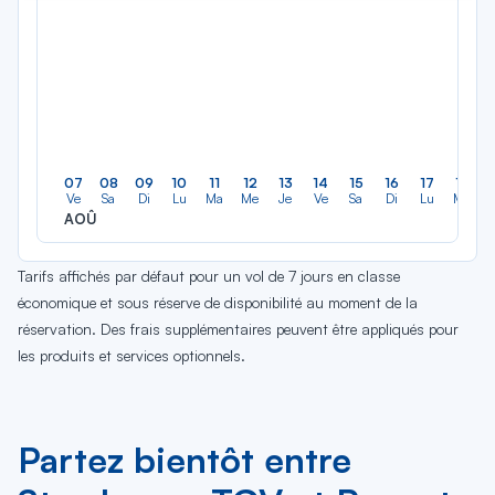
07
08
09
10
11
12
13
14
15
16
17
18
Ve
Sa
Di
Lu
Ma
Me
Je
Ve
Sa
Di
Lu
Ma
AOÛ
Tarifs affichés par défaut pour un vol de 7 jours en classe
économique et sous réserve de disponibilité au moment de la
réservation. Des frais supplémentaires peuvent être appliqués pour
les produits et services optionnels.
Partez bientôt entre