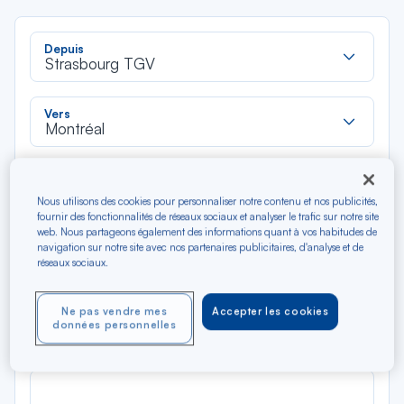
Rec
Depuis
dan
Strasbourg TGV
la
liste
Rec
Vers
dan
Montréal
la
liste
Type de trajet
Aller-Retour
Aller simple
Nous utilisons des cookies pour personnaliser notre contenu et nos publicités,
fournir des fonctionnalités de réseaux sociaux et analyser le trafic sur notre site
web. Nous partageons également des informations quant à vos habitudes de
navigation sur notre site avec nos partenaires publicitaires, d'analyse et de
Filtrer
Vider
réseaux sociaux.
AOÛ 2026
Ne pas vendre mes
Accepter les cookies
N/A*
Précédent
Suivant
données personnelles
Aller / Retour — Économique
Aller