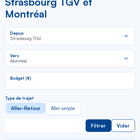
Strasbourg TGV et
Montréal
Re
Depuis
da
Strasbourg TGV
la
lis
Re
Vers
da
Montréal
la
lis
Budget (€)
Type de trajet
Aller-Retour
Aller simple
Filtrer
Vider