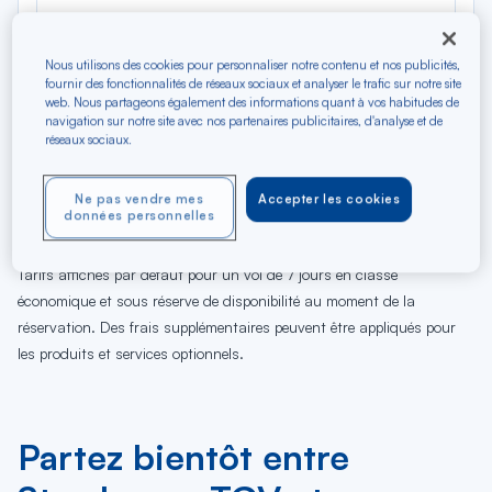
Nous utilisons des cookies pour personnaliser notre contenu et nos publicités,
fournir des fonctionnalités de réseaux sociaux et analyser le trafic sur notre site
web. Nous partageons également des informations quant à vos habitudes de
navigation sur notre site avec nos partenaires publicitaires, d'analyse et de
réseaux sociaux.
09
10
11
12
13
14
15
16
17
18
19
20
Di
Lu
Ma
Me
Je
Ve
Sa
Di
Lu
Ma
Me
Je
Ne pas vendre mes
Accepter les cookies
données personnelles
AOÛ
Tarifs affichés par défaut pour un vol de 7 jours en classe
économique et sous réserve de disponibilité au moment de la
réservation. Des frais supplémentaires peuvent être appliqués pour
les produits et services optionnels.
Partez bientôt entre