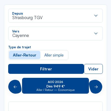
Rec
Depuis
dan
Strasbourg TGV
la
liste
Rec
Vers
dan
Cayenne
la
liste
Type de trajet
Aller-Retour
Aller simple
Filtrer
Vider
AOÛ 2026
Dès 949 €*
Précédent
Suivant
Aller / Retour — Économique
Aller