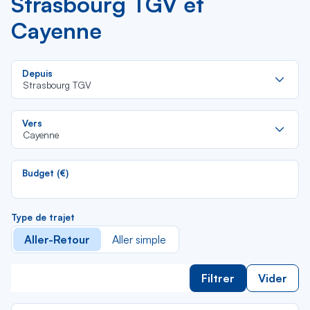
Strasbourg TGV et
Cayenne
Re
Depuis
da
Strasbourg TGV
la
lis
Re
Vers
da
Cayenne
la
lis
Budget (€)
Type de trajet
Aller-Retour
Aller simple
Filtrer
Vider