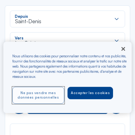
Rec
Depuis
dan
Saint-Denis
la
liste
Rec
Vers
dan
Les Saintes
la
liste
Nous utilisons des cookies pour personnaliser notre contenu et nos publicités,
Type de trajet
fournir des fonctionnalités de réseaux sociaux et analyser le trafic sur notre site
Aller-Retour
Aller simple
web. Nous partageons également des informations quant à vos habitudes de
navigation sur notre site avec nos partenaires publicitaires, d'analyse et de
réseaux sociaux.
Filtrer
Vider
Ne pas vendre mes
Accepter les cookies
données personnelles
AOÛ 2026
N/A*
Précédent
Suivant
Aller / Retour — Économique
Aller