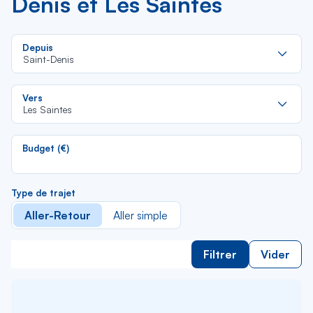
Denis et Les Saintes
Re
Depuis
da
Saint-Denis
la
lis
Re
Vers
da
Les Saintes
la
lis
Budget (€)
Type de trajet
Aller-Retour
Aller simple
Filtrer
Vider