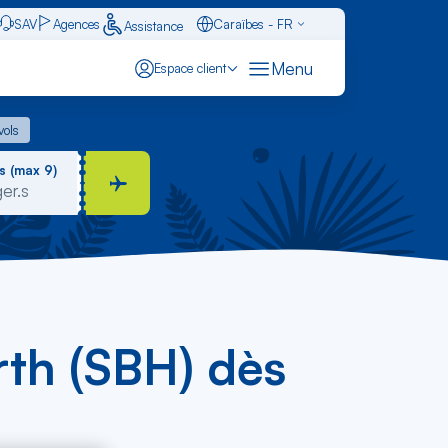
SAV
Agences
Caraïbes - FR
Assistance
Français - FR
Menu
Espace client
English - EN
 vols
vols
Español - ES
s (max 9)
rth (SBH) dès