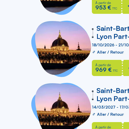
À partir de
953 €
TTC
vers
Saint-Bar
Lyon Part
18/10/2026 - 21/1
Aller / Retour
À partir de
969 €
TTC
vers
Saint-Bar
Lyon Part
14/03/2027 - 17/
Aller / Retour
À partir de