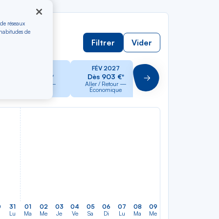
 de réseaux
 habitudes de
Filtrer
Vider
JAN 2027
FÉV 2027
MAR 2027
Dès 903 €*
Dès 903 €*
Dès 903 €*
Suivant
Aller / Retour —
Aller / Retour —
Aller / Retour —
Économique
Économique
Économique
0
31
01
02
03
04
05
06
07
08
09
10
11
12
13
Lu
Ma
Me
Je
Ve
Sa
Di
Lu
Ma
Me
Je
Ve
Sa
Di