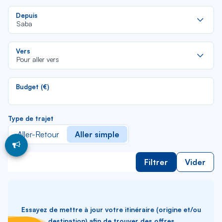
Re
Depuis
da
Saba
la
lis
Re
Vers
da
Pour aller vers
la
lis
Budget (€)
Type de trajet
Aller-Retour
Aller simple
Filtrer
Vider
Essayez de mettre à jour votre itinéraire (origine et/ou
destination) afin de trouver des offres