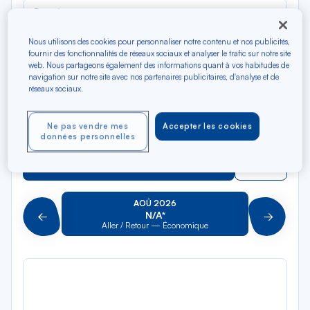
Rec
Depuis
dan
Saba
la
Nous utilisons des cookies pour personnaliser notre contenu et nos publicités,
liste
fournir des fonctionnalités de réseaux sociaux et analyser le trafic sur notre site
Rec
Vers
web. Nous partageons également des informations quant à vos habitudes de
dan
Pour aller vers
navigation sur notre site avec nos partenaires publicitaires, d'analyse et de
la
réseaux sociaux.
liste
Type de trajet
Aller-Retour
Aller simple
Ne pas vendre mes
Accepter les cookies
données personnelles
Filtrer
Vider
AOÛ 2026
N/A*
Précédent
Suivant
Aller / Retour — Économique
Aller