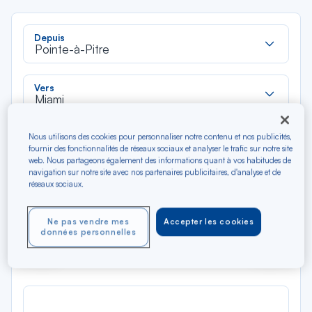
Rec
Depuis
dan
Pointe-à-Pitre
la
liste
Rec
Vers
dan
Miami
la
liste
Type de trajet
Nous utilisons des cookies pour personnaliser notre contenu et nos publicités,
fournir des fonctionnalités de réseaux sociaux et analyser le trafic sur notre site
Aller-Retour
Aller simple
web. Nous partageons également des informations quant à vos habitudes de
navigation sur notre site avec nos partenaires publicitaires, d'analyse et de
réseaux sociaux.
Filtrer
Vider
Ne pas vendre mes
Accepter les cookies
AOÛ 2026
données personnelles
N/A*
Précédent
Suivant
Aller / Retour — Économique
Aller