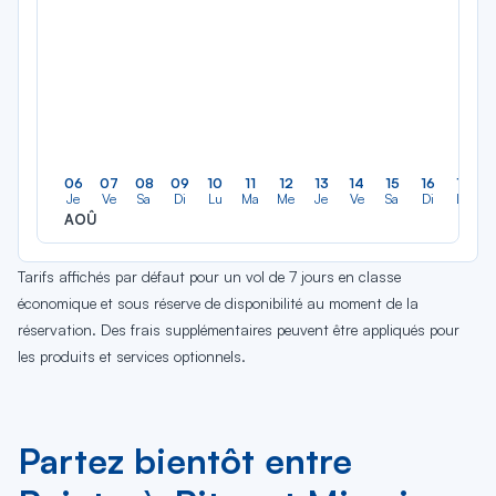
06
07
08
09
10
11
12
13
14
15
16
17
Je
Ve
Sa
Di
Lu
Ma
Me
Je
Ve
Sa
Di
Lu
AOÛ
Tarifs affichés par défaut pour un vol de 7 jours en classe
économique et sous réserve de disponibilité au moment de la
réservation. Des frais supplémentaires peuvent être appliqués pour
les produits et services optionnels.
Partez bientôt entre