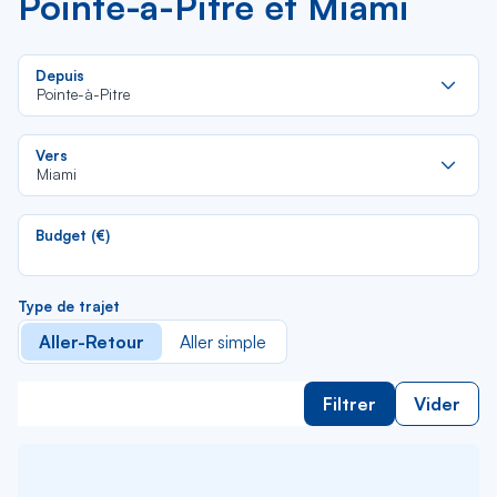
Pointe-à-Pitre et Miami
Re
Depuis
da
Pointe-à-Pitre
la
lis
Re
Vers
da
Miami
la
lis
Budget (€)
Type de trajet
Aller-Retour
Aller simple
Filtrer
Vider