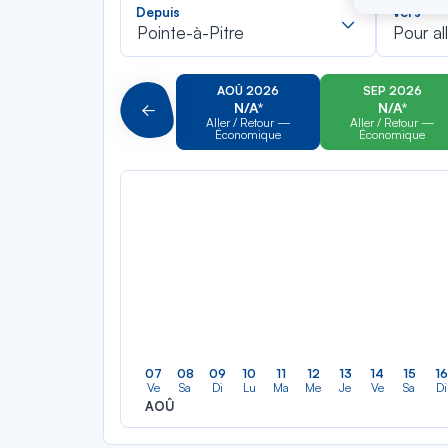
Recherch
Depuis
Vers
dans
Pointe-à-Pitre
Pour al
la
liste
AOÛ 2026
SEP 2026
N/A*
N/A*
Précédent
Aller / Retour —
Aller / Retour —
Économique
Économique
07
08
09
10
11
12
13
14
15
16
Ve
Sa
Di
Lu
Ma
Me
Je
Ve
Sa
Di
AOÛ