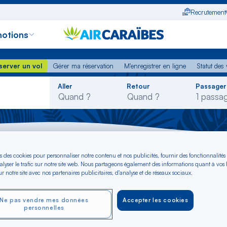
Recrutement
otions
erver un vol
Gérer ma réservation
M'enregistrer en ligne
Statut des
server un vol
Gérer ma réservation
M'enregistrer en ligne
Statut des 
Rechercher
Aller
Retour
Passager
dans
la
liste
itre - Haïti
s des cookies pour personnaliser notre contenu et nos publicités, fournir des fonctionnalités
alyser le trafic sur notre site web. Nous partageons également des informations quant à vos
r notre site avec nos partenaires publicitaires, d'analyse et de réseaux sociaux.
inte-à-Pitre - vers H
Ne pas vendre mes données
Accepter les cookies
personnelles