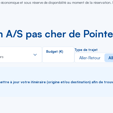
se économique et sous réserve de disponibilité au moment de la réservation.
n A/S pas cher de Pointe
Rechercher
Type de trajet
Budget (€)
dans
ers
Aller-Retour
Al
la
liste
ttre à jour votre itinéraire (origine et/ou destination) afin de trou