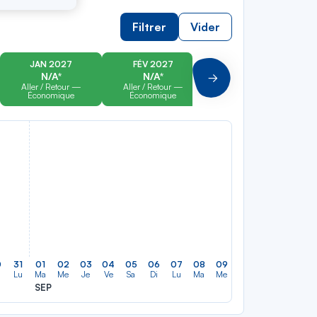
Filtrer
Vider
JAN 2027
FÉV 2027
MAR 2027
N/A*
N/A*
N/A*
Suivant
Aller / Retour —
Aller / Retour —
Aller / Retour —
Économique
Économique
Économique
0
31
01
02
03
04
05
06
07
08
09
10
11
12
13
Lu
Ma
Me
Je
Ve
Sa
Di
Lu
Ma
Me
Je
Ve
Sa
Di
SEP