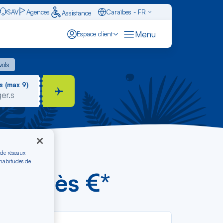
SAV
Agences
Caraïbes - FR
Assistance
Français - FR
Menu
Espace client
English - EN
 vols
vols
Español - ES
s (max 9)
 de réseaux
 habitudes de
aïti dès €*