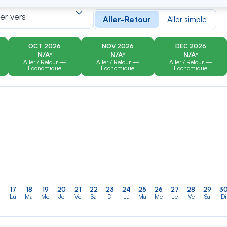
er
Rechercher
Type de trajet
dans
ler vers
Aller-Retour
Aller simple
la
liste
OCT 2026
NOV 2026
DÉC 2026
N/A*
N/A*
N/A*
Aller / Retour —
Aller / Retour —
Aller / Retour —
Économique
Économique
Économique
17
18
19
20
21
22
23
24
25
26
27
28
29
3
Lu
Ma
Me
Je
Ve
Sa
Di
Lu
Ma
Me
Je
Ve
Sa
Di