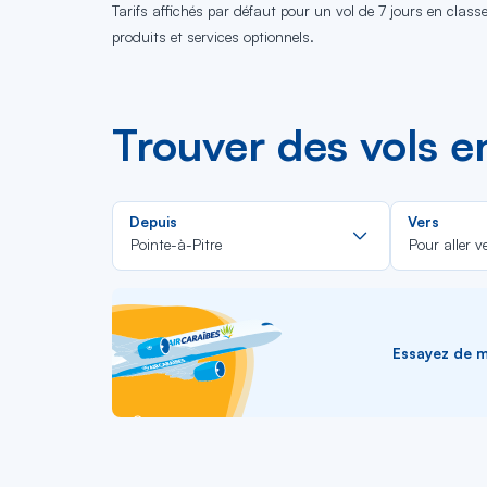
Tarifs affichés par défaut pour un vol de 7 jours en clas
produits et services optionnels.
Trouver des vols e
Rechercher
Depuis
Vers
dans
Pointe-à-Pitre
Pour aller v
la
liste
Essayez de me