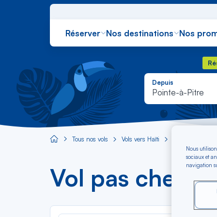
Réserver
Nos destinations
Nos prom
Rés
Ré
Depuis
Pointe-à-Pitre
Tous nos vols
Vols vers Haïti
Vol Pointe-à-P
Aircaraibes.com
Nous utilison
sociaux et an
navigation su
Vol pas cher Po