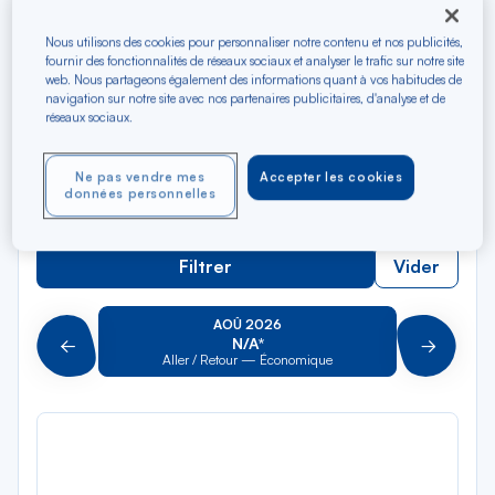
Rec
Depuis
dan
Papeete
Nous utilisons des cookies pour personnaliser notre contenu et nos publicités,
la
fournir des fonctionnalités de réseaux sociaux et analyser le trafic sur notre site
web. Nous partageons également des informations quant à vos habitudes de
liste
Rec
Vers
navigation sur notre site avec nos partenaires publicitaires, d'analyse et de
dan
Pour aller vers
réseaux sociaux.
la
liste
Type de trajet
Ne pas vendre mes
Accepter les cookies
données personnelles
Aller-Retour
Aller simple
Filtrer
Vider
AOÛ 2026
N/A*
Précédent
Suivant
Aller / Retour — Économique
Aller