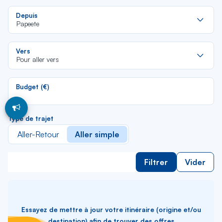
Re
Depuis
da
Papeete
la
lis
Re
Vers
da
Pour aller vers
la
lis
Budget (€)
Type de trajet
Aller-Retour
Aller simple
Filtrer
Vider
Essayez de mettre à jour votre itinéraire (origine et/ou
destination) afin de trouver des offres