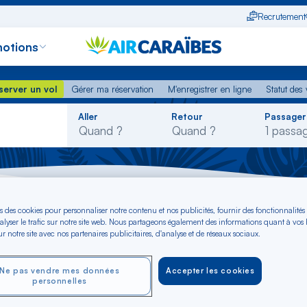
Recrutement
otions
erver un vol
Gérer ma réservation
M'enregistrer en ligne
Statut des
server un vol
Gérer ma réservation
M'enregistrer en ligne
Statut des 
Rechercher
Aller
Retour
Passager
dans
la
liste
Hiva - Canada
s des cookies pour personnaliser notre contenu et nos publicités, fournir des fonctionnalités
alyser le trafic sur notre site web. Nous partageons également des informations quant à vos
r notre site avec nos partenaires publicitaires, d'analyse et de réseaux sociaux.
uku-Hiva - vers Can
Ne pas vendre mes données
Accepter les cookies
personnelles