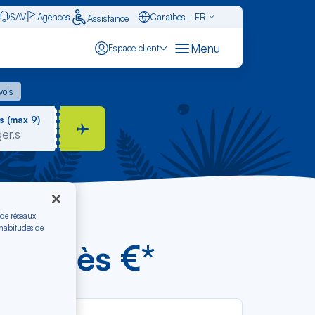
SAV
Agences
Caraïbes - FR
Assistance
Français - FR
Menu
Espace client
English - EN
 vols
vols
Español - ES
s (max 9)
 de réseaux
 habitudes de
ada dès €*