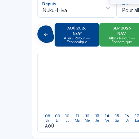
Recherch
Depuis
Vers
dans
Nuku-Hiva
Pour al
la
liste
AOÛ 2026
SEP 2026
N/A*
N/A*
Précédent
Aller / Retour —
Aller / Retour —
Économique
Économique
08
09
10
11
12
13
14
15
16
17
Sa
Di
Lu
Ma
Me
Je
Ve
Sa
Di
Lu
AOÛ