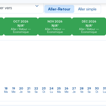
er
Rechercher
Type de trajet
dans
ler vers
Aller-Retour
Aller simple
la
liste
OCT 2026
NOV 2026
DÉC 2026
N/A*
N/A*
N/A*
Aller / Retour —
Aller / Retour —
Aller / Retour —
Économique
Économique
Économique
18
19
20
21
22
23
24
25
26
27
28
29
30
31
Ma
Me
Je
Ve
Sa
Di
Lu
Ma
Me
Je
Ve
Sa
Di
Lu