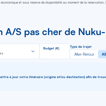
se économique et sous réserve de disponibilité au moment de la réservation.
en A/S pas cher de Nuku-
Rechercher
Type de trajet
Budget (€)
dans
ers
Aller-Retour
Al
la
liste
ttre à jour votre itinéraire (origine et/ou destination) afin de trou