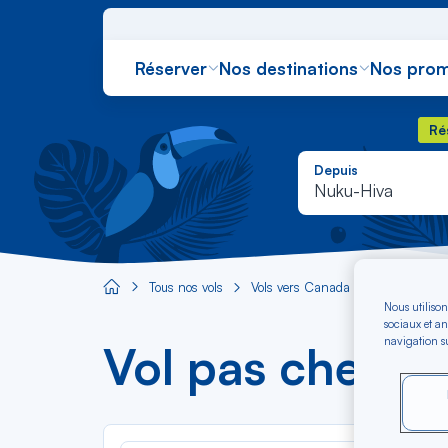
Réserver
Nos destinations
Nos prom
Rés
Ré
Depuis
Nuku-Hiva
Tous nos vols
Vols vers Canada
Vol Nuku-
Aircaraibes.com
Nous utilison
sociaux et an
navigation su
Vol pas cher N