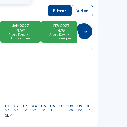
Filtrer
Vider
JAN 2027
FÉV 2027
MAR 2027
N/A*
N/A*
N/A*
Suivant
Aller / Retour —
Aller / Retour —
Aller / Retour —
Économique
Économique
Économique
01
02
03
04
05
06
07
08
09
10
11
12
13
14
Ma
Me
Je
Ve
Sa
Di
Lu
Ma
Me
Je
Ve
Sa
Di
Lu
SEP