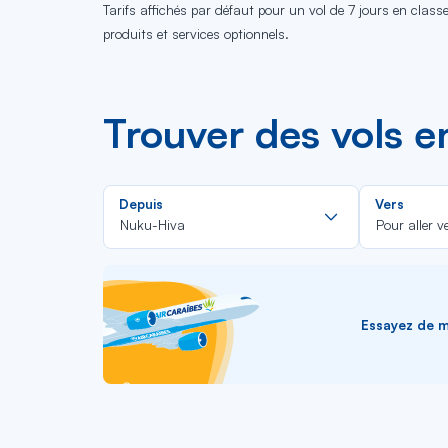
Tarifs affichés par défaut pour un vol de 7 jours en clas
produits et services optionnels.
Trouver des vols 
Rechercher
Depuis
Vers
dans
Nuku-Hiva
Pour aller v
la
liste
Essayez de me