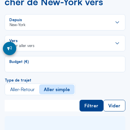
cher de New-York vers
Re
Depuis
da
New-York
la
lis
Re
Vers
da
Pour aller vers
la
lis
Budget (€)
Type de trajet
Aller-Retour
Aller simple
Filtrer
Vider