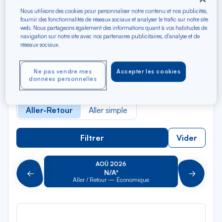
Nous utilisons des cookies pour personnaliser notre contenu et nos publicités,
fournir des fonctionnalités de réseaux sociaux et analyser le trafic sur notre site
Rec
Depuis
web. Nous partageons également des informations quant à vos habitudes de
dan
New-York
navigation sur notre site avec nos partenaires publicitaires, d'analyse et de
la
réseaux sociaux.
liste
Rec
Vers
dan
Pour aller vers
Ne pas vendre mes
Accepter les cookies
données personnelles
la
liste
Type de trajet
Aller-Retour
Aller simple
Filtrer
Vider
AOÛ 2026
N/A*
Précédent
Suivant
Aller / Retour — Économique
Aller