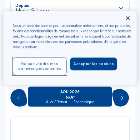
Rec
Depuis
dan
Marie-Galante
la
liste
Rec
Nous utilisons des cookies pour personnaliser notre contenu et nos publicités,
Vers
fournir des fonctionnalités de réseaux sociaux et analyser le trafic sur notre site
dan
Pour aller vers
web. Nous partageons également des informations quant à vos habitudes de
la
navigation sur notre site avec nos partenaires publicitaires, d'analyse et de
liste
réseaux sociaux.
Type de trajet
Aller-Retour
Aller simple
Ne pas vendre mes
Accepter les cookies
données personnelles
Filtrer
Vider
AOÛ 2026
N/A*
Précédent
Suivant
Aller / Retour — Économique
Aller