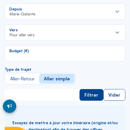
Re
Depuis
da
Marie-Galante
la
lis
Re
Vers
da
Pour aller vers
la
lis
Budget (€)
Type de trajet
Aller-Retour
Aller simple
Filtrer
Vider
Essayez de mettre à jour votre itinéraire (origine et/ou
destination) afin de trouver des offres