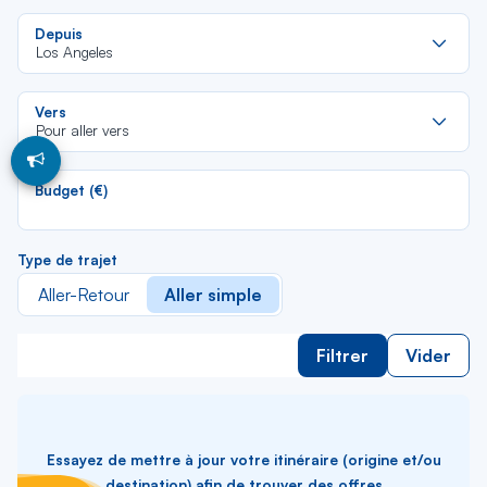
Re
Depuis
da
Los Angeles
la
lis
Re
Vers
da
Pour aller vers
la
lis
Budget (€)
Type de trajet
Aller-Retour
Aller simple
Filtrer
Vider
Essayez de mettre à jour votre itinéraire (origine et/ou
destination) afin de trouver des offres