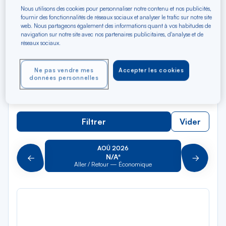
Rec
Depuis
Nous utilisons des cookies pour personnaliser notre contenu et nos publicités,
dan
Los Angeles
fournir des fonctionnalités de réseaux sociaux et analyser le trafic sur notre site
web. Nous partageons également des informations quant à vos habitudes de
la
navigation sur notre site avec nos partenaires publicitaires, d'analyse et de
liste
Rec
réseaux sociaux.
Vers
dan
Pour aller vers
la
Ne pas vendre mes
Accepter les cookies
liste
Type de trajet
données personnelles
Aller-Retour
Aller simple
Filtrer
Vider
AOÛ 2026
N/A*
Précédent
Suivant
Aller / Retour — Économique
Aller