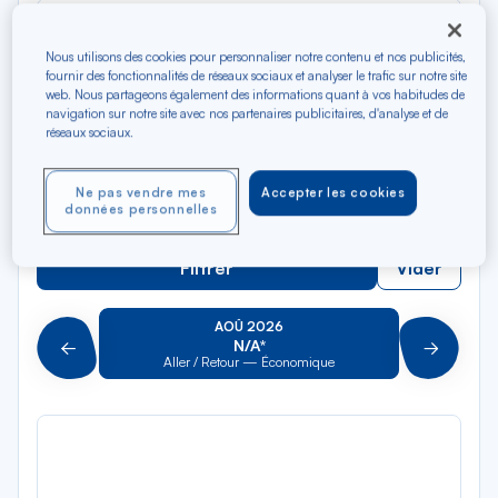
Rec
Depuis
dan
Les Saintes
Nous utilisons des cookies pour personnaliser notre contenu et nos publicités,
la
fournir des fonctionnalités de réseaux sociaux et analyser le trafic sur notre site
liste
Rec
web. Nous partageons également des informations quant à vos habitudes de
Vers
dan
navigation sur notre site avec nos partenaires publicitaires, d'analyse et de
Pour aller vers
réseaux sociaux.
la
liste
Type de trajet
Ne pas vendre mes
Accepter les cookies
Aller-Retour
Aller simple
données personnelles
Filtrer
Vider
AOÛ 2026
N/A*
Précédent
Suivant
Aller / Retour — Économique
Aller