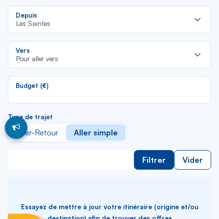
Re
Depuis
da
Les Saintes
la
lis
Re
Vers
da
Pour aller vers
la
lis
Budget (€)
Type de trajet
Aller-Retour
Aller simple
Filtrer
Vider
Essayez de mettre à jour votre itinéraire (origine et/ou
destination) afin de trouver des offres