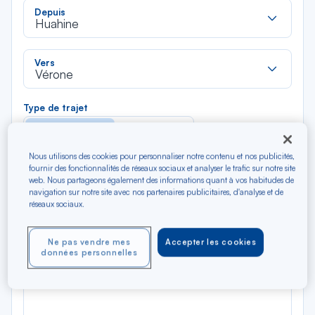
Rec
Depuis
dan
Huahine
la
liste
Rec
Vers
dan
Vérone
la
liste
Type de trajet
Aller-Retour
Aller simple
Nous utilisons des cookies pour personnaliser notre contenu et nos publicités,
Filtrer
Vider
fournir des fonctionnalités de réseaux sociaux et analyser le trafic sur notre site
web. Nous partageons également des informations quant à vos habitudes de
navigation sur notre site avec nos partenaires publicitaires, d'analyse et de
réseaux sociaux.
AOÛ 2026
N/A*
Précédent
Suivant
Aller / Retour — Économique
Aller
Ne pas vendre mes
Accepter les cookies
données personnelles