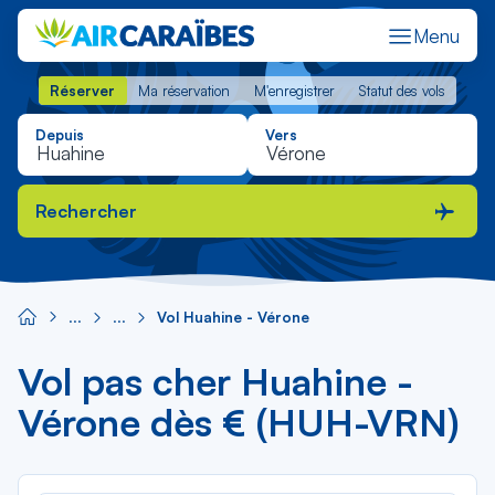
Menu
Réserver
Ma réservation
M'enregistrer
Statut des vols
Réserver
Ma réservation
M'enregistrer
Statut des vols
Depuis
Vers
Rechercher
Vol Huahine - Vérone
Vol pas cher Huahine -
Vérone dès € (HUH-VRN)