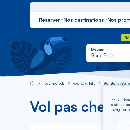
Réserver
Nos destinations
Nos prom
Rés
Ré
Depuis
Bora-Bora
Tous nos vols
Vols vers Italie
Vol Bora-Bora
Aircaraibes.com
Nous utilison
Vol pas cher B
sociaux et an
navigation su