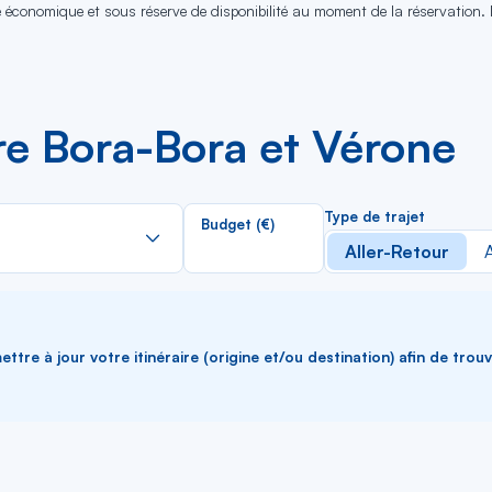
se économique et sous réserve de disponibilité au moment de la réservation.
re Bora-Bora et Vérone
Rechercher
Type de trajet
Budget (€)
dans
Aller-Retour
A
la
liste
ttre à jour votre itinéraire (origine et/ou destination) afin de trou