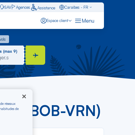
SAV
Agences
Caraïbes - FR
Assistance
Français - FR
Menu
Espace client
English - EN
 vols
vols
Español - ES
s (max 9)
 de réseaux
ès € (BOB-VRN)
 habitudes de