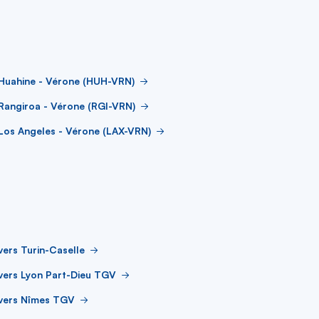
 Huahine - Vérone (HUH-VRN)
Rangiroa - Vérone (RGI-VRN)
Los Angeles - Vérone (LAX-VRN)
vers Turin-Caselle
vers Lyon Part-Dieu TGV
 vers Nîmes TGV