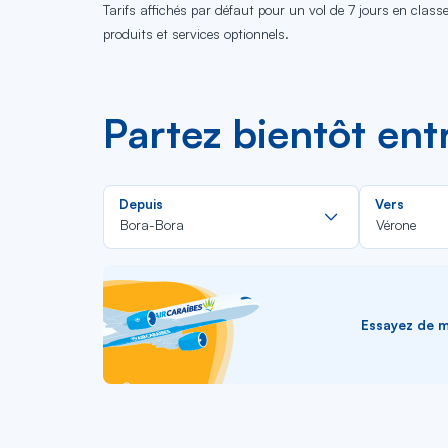
Tarifs affichés par défaut pour un vol de 7 jours en clas
produits et services optionnels.
Partez bientôt ent
Rechercher
Depuis
Vers
dans
Bora-Bora
Vérone
la
liste
Essayez de me