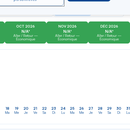
er
Rechercher
Type de trajet
dans
Aller-Retour
Aller simple
la
liste
OCT 2026
NOV 2026
DÉC 2026
N/A*
N/A*
N/A*
Aller / Retour —
Aller / Retour —
Aller / Retour —
Économique
Économique
Économique
18
19
20
21
22
23
24
25
26
27
28
29
30
31
Ma
Me
Je
Ve
Sa
Di
Lu
Ma
Me
Je
Ve
Sa
Di
Lu