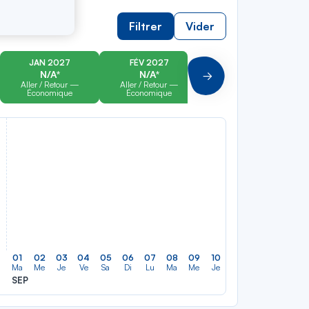
Filtrer
Vider
JAN 2027
FÉV 2027
MAR 2027
N/A*
N/A*
N/A*
Suivant
Aller / Retour —
Aller / Retour —
Aller / Retour —
Économique
Économique
Économique
01
02
03
04
05
06
07
08
09
10
11
12
13
14
Ma
Me
Je
Ve
Sa
Di
Lu
Ma
Me
Je
Ve
Sa
Di
Lu
SEP