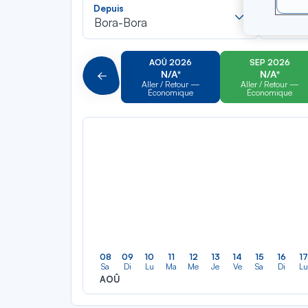
Recherch
Depuis
Vers
dans
Bora-Bora
Vérone
la
liste
AOÛ 2026
SEP 2026
N/A*
N/A*
Précédent
Aller / Retour —
Aller / Retour —
Économique
Économique
08
09
10
11
12
13
14
15
16
17
Sa
Di
Lu
Ma
Me
Je
Ve
Sa
Di
Lu
AOÛ