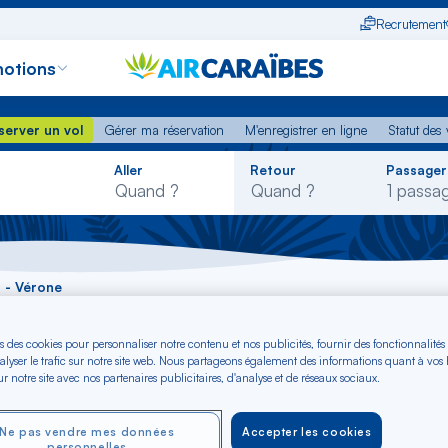
Recrutement
otions
erver un vol
Gérer ma réservation
M'enregistrer en ligne
Statut des
server un vol
Gérer ma réservation
M'enregistrer en ligne
Statut des 
Rechercher
Aller
Retour
Passager
dans
la
liste
 - Vérone
s des cookies pour personnaliser notre contenu et nos publicités, fournir des fonctionnalités
ora-Bora - Vérone d
alyser le trafic sur notre site web. Nous partageons également des informations quant à vos
r notre site avec nos partenaires publicitaires, d'analyse et de réseaux sociaux.
Ne pas vendre mes données
Accepter les cookies
personnelles