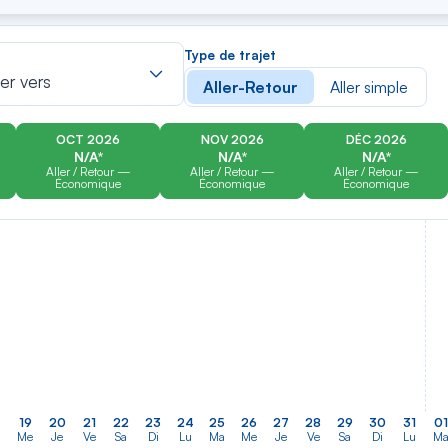
er
Rechercher
Type de trajet
dans
ler vers
Aller-Retour
Aller simple
la
liste
OCT 2026
NOV 2026
DÉC 2026
N/A*
N/A*
N/A*
Aller / Retour —
Aller / Retour —
Aller / Retour —
Économique
Économique
Économique
19
20
21
22
23
24
25
26
27
28
29
30
31
01
a
Me
Je
Ve
Sa
Di
Lu
Ma
Me
Je
Ve
Sa
Di
Lu
M