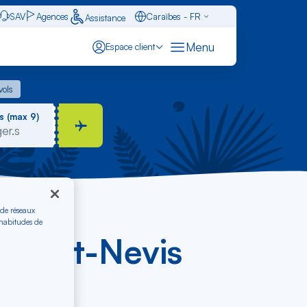
SAV
Agences
Caraïbes - FR
Assistance
Français - FR
Menu
Espace client
English - EN
 vols
vols
Español - ES
s (max 9)
 de réseaux
 habitudes de
itts-et-Nevis