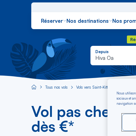
Réserver
Nos destinations
Nos prom
Rés
Ré
Depuis
Hiva Oa
Tous nos vols
Vols vers Saint-Kitts-et-Nevis
V
Aircaraibes.com
Nous utilison
sociaux et an
navigation su
Vol pas cher Hi
dès €*