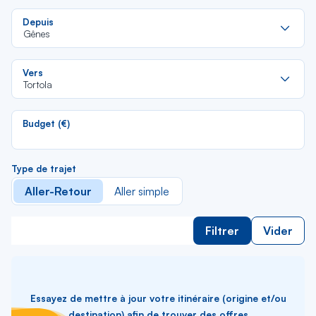
Re
Depuis
da
Gênes
la
lis
Re
Vers
da
Tortola
la
lis
Budget (€)
Type de trajet
Aller-Retour
Aller simple
Filtrer
Vider
Essayez de mettre à jour votre itinéraire (origine et/ou
destination) afin de trouver des offres