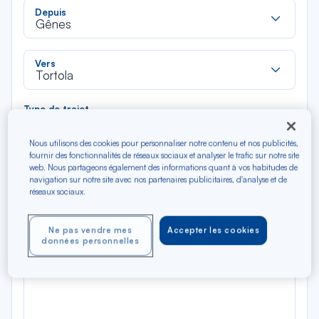
Rec
Depuis
dan
Gênes
la
liste
Rec
Vers
dan
Tortola
la
liste
Type de trajet
Aller-Retour
Aller simple
Nous utilisons des cookies pour personnaliser notre contenu et nos publicités,
fournir des fonctionnalités de réseaux sociaux et analyser le trafic sur notre site
web. Nous partageons également des informations quant à vos habitudes de
Filtrer
Vider
navigation sur notre site avec nos partenaires publicitaires, d'analyse et de
réseaux sociaux.
AOÛ 2026
N/A*
Précédent
Suivant
Ne pas vendre mes
Accepter les cookies
Aller / Retour — Économique
Aller
données personnelles