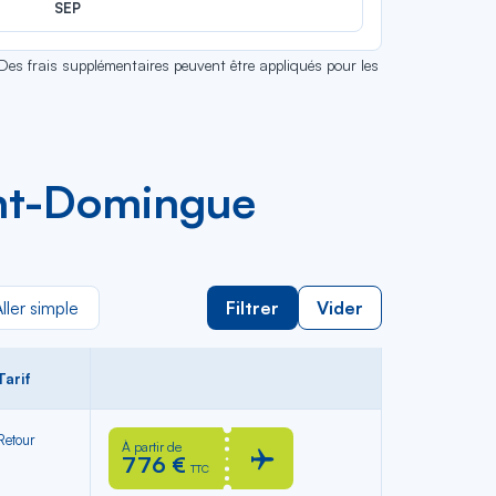
SEP
 Des frais supplémentaires peuvent être appliqués pour les
int-Domingue
ller simple
Filtrer
Vider
Tarif
 Retour
À partir de
776 €
TTC