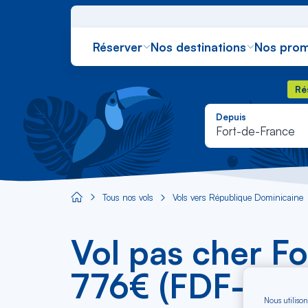
Réserver
Nos destinations
Nos prom
Rés
Ré
Depuis
Fort-de-France
Tous nos vols
Vols vers République Dominicaine
Aircaraibes.com
Vol pas cher F
776€ (FDF-SDQ
Nous utilison