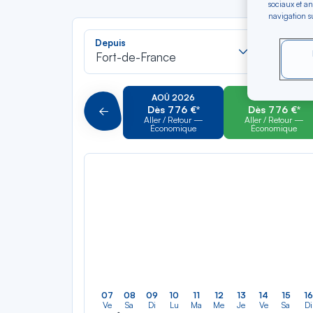
sociaux et an
navigation su
Recherch
Depuis
Vers
dans
Fort-de-France
Saint-
la
liste
AOÛ 2026
SEP 2026
Dès 776 €*
Dès 776 €*
Précédent
Aller / Retour —
Aller / Retour —
Économique
Économique
07
08
09
10
11
12
13
14
15
16
Ve
Sa
Di
Lu
Ma
Me
Je
Ve
Sa
Di