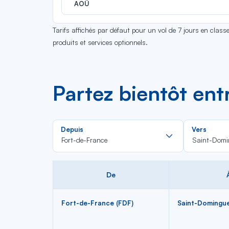
AOÛ
Tarifs affichés par défaut pour un vol de 7 jours en clas
produits et services optionnels.
Partez bientôt en
Rechercher
Depuis
Vers
dans
Fort-de-France
Saint-Domi
la
liste
De
Fort-de-France (FDF)
Saint-Domingu