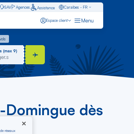
SAV
Agences
Caraïbes - FR
Assistance
Français - FR
Menu
Espace client
English - EN
 vols
vols
Español - ES
s (max 9)
nt-Domingue dès
 de réseaux