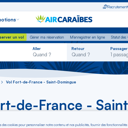
Recrutement
otions
erver un vol
Gérer ma réservation
M'enregistrer en ligne
Statut des
server un vol
Gérer ma réservation
M'enregistrer en ligne
Statut des 
Rechercher
Aller
Retour
Passager
dans
la
liste
Vol Fort-de-France - Saint-Domingue
ort-de-France - Sai
)
s des cookies pour personnaliser notre contenu et nos publicités, fournir des fonctionnalités