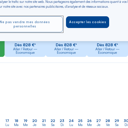
alyser le trafic sur notre site web. Nous partageons également des informations quant à vos
r notre site avec nos partenaires publicitaires, d'analyse et de réseaux sociaux.
er
Rechercher
Type de trajet
dans
Ne pas vendre mes données
Accepter les cookies
Domingue
Aller-Retour
Aller simple
personnelles
la
liste
OCT 2026
NOV 2026
DÉC 2026
Dès 828 €*
Dès 828 €*
Dès 828 €*
Aller / Retour —
Aller / Retour —
Aller / Retour —
Économique
Économique
Économique
17
18
19
20
21
22
23
24
25
26
27
28
29
3
Lu
Ma
Me
Je
Ve
Sa
Di
Lu
Ma
Me
Je
Ve
Sa
Di