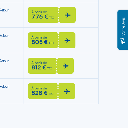
 Retour
À partir de
776 €
TTC
Votre Avis
 Retour
À partir de
805 €
TTC
 Retour
À partir de
812 €
TTC
 Retour
À partir de
828 €
TTC