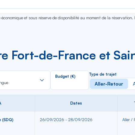
se économique et sous réserve de disponibilité au moment de la réservation.
tre Fort-de-France et Sa
Rechercher
Type de trajet
Budget (€)
dans
ngue
Aller-Retour
A
la
liste
À
Dates
e (SDQ)
26/09/2026 - 28/09/2026
Aller /