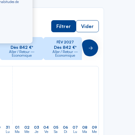
 habitudes de
Filtrer
Vider
JAN 2027
FÉV 2027
MAR 2027
Dès 842 €*
Dès 842 €*
Dès 842 €*
Suivant
Aller / Retour —
Aller / Retour —
Aller / Retour —
Économique
Économique
Économique
0
31
01
02
03
04
05
06
07
08
09
10
11
12
13
Lu
Ma
Me
Je
Ve
Sa
Di
Lu
Ma
Me
Je
Ve
Sa
Di