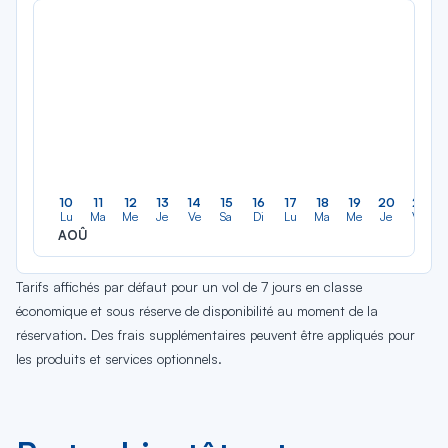
10
11
12
13
14
15
16
17
18
19
20
21
Lu
Ma
Me
Je
Ve
Sa
Di
Lu
Ma
Me
Je
Ve
AOÛ
Tarifs affichés par défaut pour un vol de 7 jours en classe
économique et sous réserve de disponibilité au moment de la
réservation. Des frais supplémentaires peuvent être appliqués pour
les produits et services optionnels.