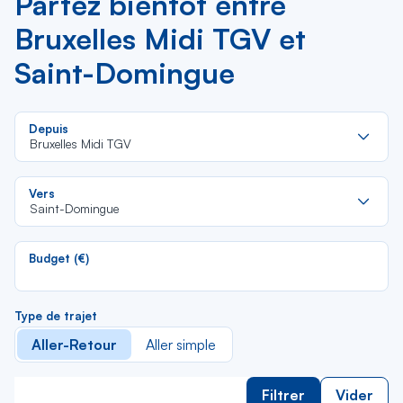
Partez bientôt entre
Bruxelles Midi TGV et
Saint-Domingue
Re
Depuis
da
Bruxelles Midi TGV
la
lis
Re
Vers
da
Saint-Domingue
la
lis
Budget (€)
Type de trajet
Aller-Retour
Aller simple
Filtrer
Vider