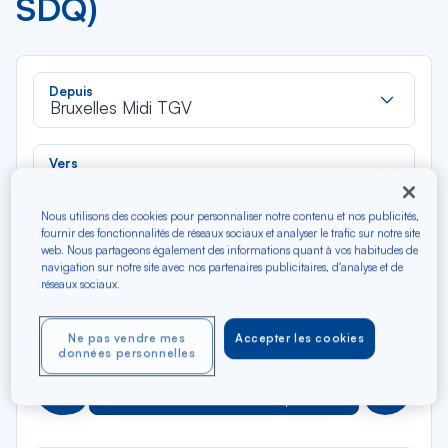
SDQ)
Rec
Depuis
dan
Bruxelles Midi TGV
la
liste
Rec
Vers
dan
Saint-Domingue
la
Nous utilisons des cookies pour personnaliser notre contenu et nos publicités,
liste
Type de trajet
fournir des fonctionnalités de réseaux sociaux et analyser le trafic sur notre site
web. Nous partageons également des informations quant à vos habitudes de
Aller-Retour
Aller simple
navigation sur notre site avec nos partenaires publicitaires, d'analyse et de
réseaux sociaux.
Filtrer
Vider
Ne pas vendre mes
Accepter les cookies
données personnelles
AOÛ 2026
N/A*
Précédent
Suivant
Aller / Retour — Économique
Aller