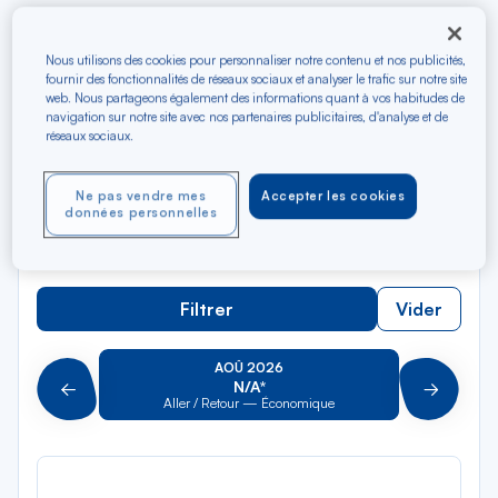
Rec
Depuis
Nous utilisons des cookies pour personnaliser notre contenu et nos publicités,
dan
Brive-la-Gaillarde
fournir des fonctionnalités de réseaux sociaux et analyser le trafic sur notre site
web. Nous partageons également des informations quant à vos habitudes de
la
navigation sur notre site avec nos partenaires publicitaires, d'analyse et de
liste
Rec
réseaux sociaux.
Vers
dan
Pour aller vers
la
Ne pas vendre mes
Accepter les cookies
liste
Type de trajet
données personnelles
Aller-Retour
Aller simple
Filtrer
Vider
AOÛ 2026
N/A*
Précédent
Suivant
Aller / Retour — Économique
Aller