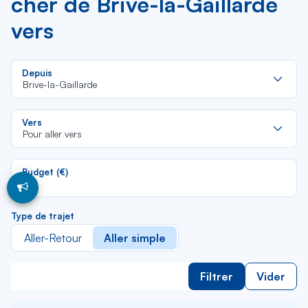
cher de Brive-la-Gaillarde
vers
Re
Depuis
da
Brive-la-Gaillarde
la
lis
Re
Vers
da
Pour aller vers
la
lis
Budget (€)
Type de trajet
Aller-Retour
Aller simple
Filtrer
Vider