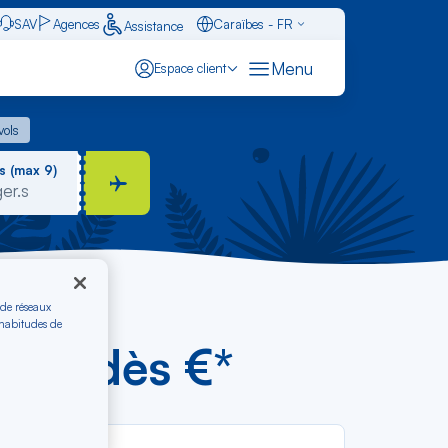
SAV
Agences
Caraïbes - FR
Assistance
Français - FR
Menu
Espace client
English - EN
 vols
vols
Español - ES
s (max 9)
 de réseaux
 habitudes de
açao dès €*