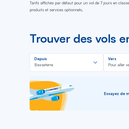
Tarifs affichés par défaut pour un vol de 7 jours en clas
produits et services optionnels.
Trouver des vols e
Rechercher
Depuis
Vers
dans
Basseterre
Pour aller v
la
liste
Essayez de me