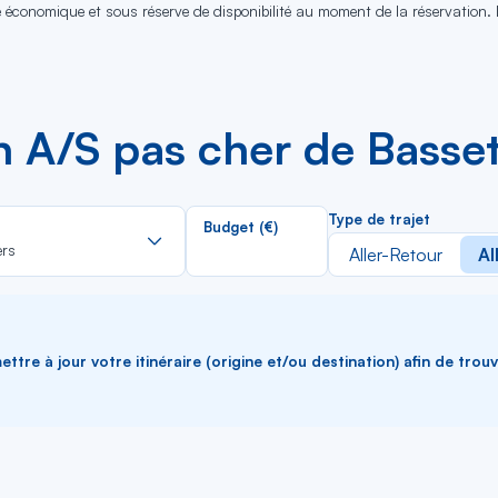
se économique et sous réserve de disponibilité au moment de la réservation.
n A/S pas cher de Basset
Rechercher
Type de trajet
Budget (€)
dans
ers
Aller-Retour
Al
la
liste
ttre à jour votre itinéraire (origine et/ou destination) afin de trou