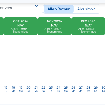
er
Rechercher
Type de trajet
dans
ler vers
Aller-Retour
Aller simple
la
liste
OCT 2026
NOV 2026
DÉC 2026
N/A*
N/A*
N/A*
Aller / Retour —
Aller / Retour —
Aller / Retour —
Économique
Économique
Économique
17
18
19
20
21
22
23
24
25
26
27
28
29
3
Lu
Ma
Me
Je
Ve
Sa
Di
Lu
Ma
Me
Je
Ve
Sa
Di