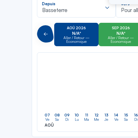
Recherch
Depuis
Vers
dans
Basseterre
Pour al
la
liste
AOÛ 2026
SEP 2026
N/A*
N/A*
Précédent
Aller / Retour —
Aller / Retour —
Économique
Économique
07
08
09
10
11
12
13
14
15
16
Ve
Sa
Di
Lu
Ma
Me
Je
Ve
Sa
Di
AOÛ