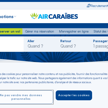
Recrutement
otions
erver un vol
Gérer ma réservation
M'enregistrer en ligne
Statut des
server un vol
Gérer ma réservation
M'enregistrer en ligne
Statut des 
Rechercher
Aller
Retour
Passager
dans
la
liste
terre - Curaçao
s des cookies pour personnaliser notre contenu et nos publicités, fournir des fonctionnalités
alyser le trafic sur notre site web. Nous partageons également des informations quant à vos
r notre site avec nos partenaires publicitaires, d'analyse et de réseaux sociaux.
sseterre - vers Cur
Ne pas vendre mes données
Accepter les cookies
personnelles