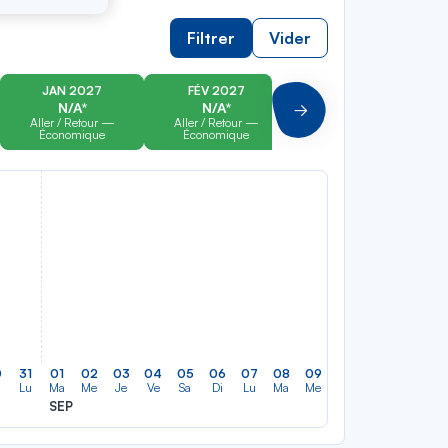
Filtrer
Vider
JAN 2027
FÉV 2027
MAR 2027
N/A*
N/A*
N/A*
Suivant
Aller / Retour —
Aller / Retour —
Aller / Retour —
Économique
Économique
Économique
0
31
01
02
03
04
05
06
07
08
09
10
11
12
13
Lu
Ma
Me
Je
Ve
Sa
Di
Lu
Ma
Me
Je
Ve
Sa
Di
SEP