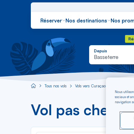
Réserver
Nos destinations
Nos prom
Rés
Ré
Depuis
Basseterre
Tous nos vols
Vols vers Curaçao
Vol Basse
Aircaraibes.com
Nous utilison
sociaux et an
navigation su
Vol pas cher Ba