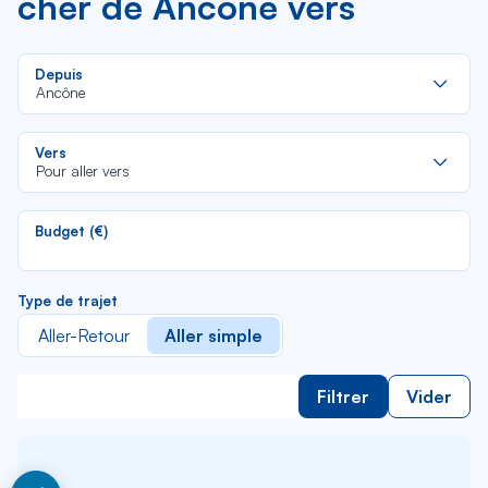
cher de Ancône vers
Re
Depuis
da
Ancône
la
lis
Re
Vers
da
Pour aller vers
la
lis
Budget (€)
Type de trajet
Aller-Retour
Aller simple
Filtrer
Vider