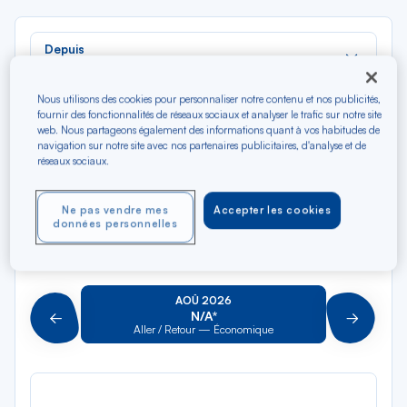
Rec
Depuis
dan
Ancône
la
Nous utilisons des cookies pour personnaliser notre contenu et nos publicités,
liste
Rec
Vers
fournir des fonctionnalités de réseaux sociaux et analyser le trafic sur notre site
dan
Pour aller vers
web. Nous partageons également des informations quant à vos habitudes de
navigation sur notre site avec nos partenaires publicitaires, d'analyse et de
la
réseaux sociaux.
liste
Type de trajet
Aller-Retour
Aller simple
Ne pas vendre mes
Accepter les cookies
données personnelles
Filtrer
Vider
AOÛ 2026
N/A*
Précédent
Suivant
Aller / Retour — Économique
Aller