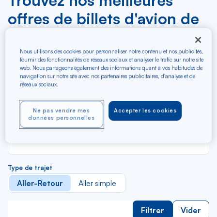
Trouvez nos meilleures
offres de billets d'avion de
Suisse
Nous utilisons des cookies pour personnaliser notre contenu et nos publicités,
fournir des fonctionnalités de réseaux sociaux et analyser le trafic sur notre site
R
Depuis
web. Nous partageons également des informations quant à vos habitudes de
d
Au départ de
navigation sur notre site avec nos partenaires publicitaires, d'analyse et de
la
réseaux sociaux.
li
R
Vers
d
Pour aller vers
Ne pas vendre mes
Accepter les cookies
données personnelles
la
li
Budget (€)
Type de trajet
Aller-Retour
Aller simple
Filtrer
Vider