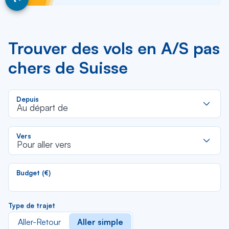
Trouver des vols en A/S pas
chers de Suisse
R
Depuis
d
Au départ de
la
li
R
Vers
d
Pour aller vers
la
li
Budget (€)
Type de trajet
Aller-Retour
Aller simple