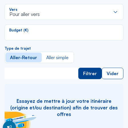
li
R
Vers
d
Pour aller vers
la
li
Budget (€)
Type de trajet
Aller-Retour
Aller simple
Filtrer
Vider
Essayez de mettre à jour votre itinéraire
(origine et/ou destination) afin de trouver des
offres