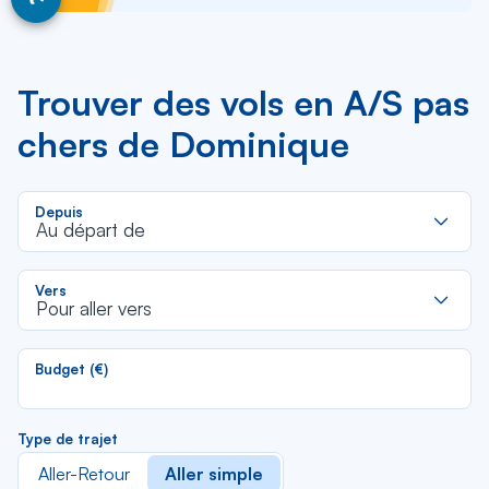
Trouver des vols en A/S pas
chers de Dominique
R
Depuis
d
Au départ de
la
li
R
Vers
d
Pour aller vers
la
li
Budget (€)
Type de trajet
Aller-Retour
Aller simple