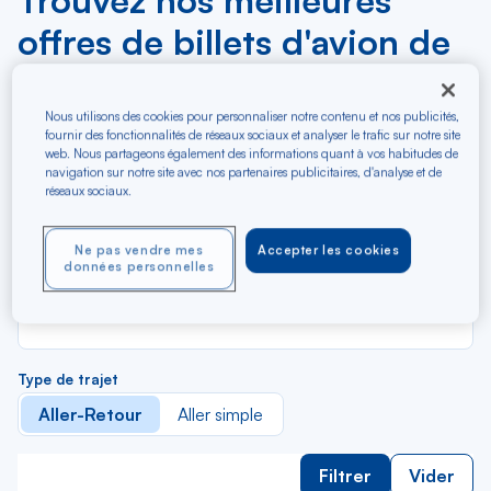
Trouvez nos meilleures
offres de billets d'avion de
Dominique
Nous utilisons des cookies pour personnaliser notre contenu et nos publicités,
fournir des fonctionnalités de réseaux sociaux et analyser le trafic sur notre site
R
Depuis
web. Nous partageons également des informations quant à vos habitudes de
d
Au départ de
navigation sur notre site avec nos partenaires publicitaires, d'analyse et de
la
réseaux sociaux.
li
R
Vers
d
Pour aller vers
Ne pas vendre mes
Accepter les cookies
données personnelles
la
li
Budget (€)
Type de trajet
Aller-Retour
Aller simple
Filtrer
Vider