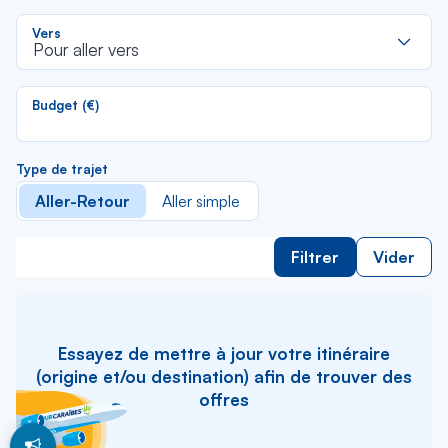
li
R
Vers
d
Pour aller vers
la
li
Budget (€)
Type de trajet
Aller-Retour
Aller simple
Filtrer
Vider
Essayez de mettre à jour votre itinéraire
(origine et/ou destination) afin de trouver des
offres