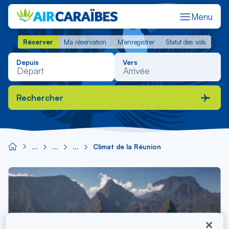
Menu
Réserver
Ma réservation
M'enregistrer
Statut des vols
Réserver
Ma réservation
M'enregistrer
Statut des vols
Depuis
Vers
Rechercher
Climat de la Réunion
Image
principale