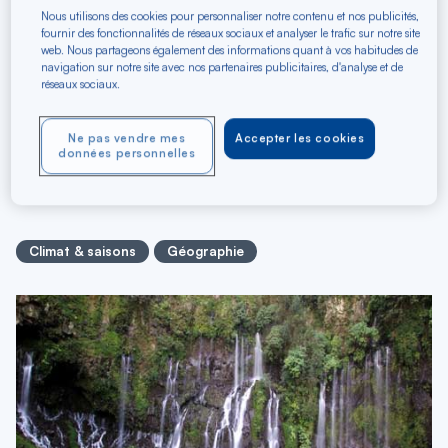
Nous utilisons des cookies pour personnaliser notre contenu et nos publicités,
fournir des fonctionnalités de réseaux sociaux et analyser le trafic sur notre site
web. Nous partageons également des informations quant à vos habitudes de
navigation sur notre site avec nos partenaires publicitaires, d'analyse et de
réseaux sociaux.
Ne pas vendre mes
Accepter les cookies
14/02/2019
données personnelles
Climat de la Réunion
Climat & saisons
Géographie