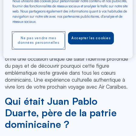
Nous utilisons des cookies pour personnaliser notre contenu et nos publicités,
fournir des fonctionnalités de réseaux sociaux et analyser le trafic sur notre site
Plonger au cœur de l'histoire dominicaine, c'est
web. Nous partageons également des informations quant à vos habitudes de
comprendre l'âme d'un peuple et l'héritage de ses
navigation sur notre site avec nos partenaires publicitaires, d'analyse et de
réseaux sociaux.
héros. Chaque année, le
26 janvier
, le Jour de Duarte
est bien plus qu'une simple fête nationale : c'est un
moment fort qui célèbre la naissance de Juan Pablo
Ne pas vendre mes
Accepter les cookies
données personnelles
Duarte, né en 1813, l'un des pères fondateurs de la
République dominicaine. Cette journée patriotique
offre une occasion unique de saisir l'identité profonde
du pays et de découvrir pourquoi cette figure
emblématique reste gravée dans tous les cœurs
dominicains. Une expérience culturelle authentique à
vivre lors de votre prochain voyage avec Air Caraïbes.
Qui était Juan Pablo
Duarte, père de la patrie
dominicaine ?