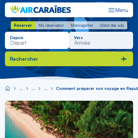
Menu
Réserver
Ma réservation
M'enregistrer
Statut des vols
Réserver
Ma réservation
M'enregistrer
Statut des vols
Depuis
Vers
Rechercher
Comment préparer son voyage en Républ
Image
principale