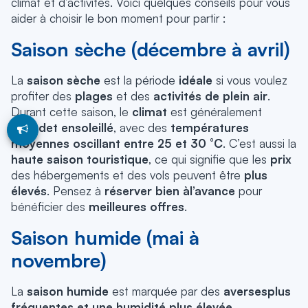
climat et d’activités. Voici quelques conseils pour vous
aider à choisir le bon moment pour partir :
Saison sèche (décembre à avril)
La
saison sèche
est la période
idéale
si vous voulez
profiter des
plages
et des
activités de plein air
.
Durant cette saison, le
climat
est généralement
chaud
et ensoleillé
, avec des
températures
moyennes oscillant entre 25 et 30 °C
. C’est aussi la
haute saison touristique
, ce qui signifie que les
prix
des hébergements et des vols peuvent être
plus
élevés
. Pensez à
réserver bien à
l’avance
pour
bénéficier des
meilleures offres
.
Saison humide (mai à
novembre)
La
saison humide
est marquée par des
averses
plus
fréquentes et une humidité plus élevée
.