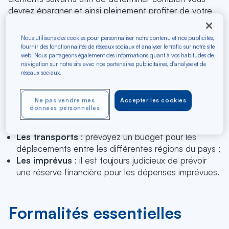
devrez épargner et ainsi pleinement profiter de votre
excursion en République dominicaine :
Nous utilisons des cookies pour personnaliser notre contenu et nos publicités,
L’hébergement
: les coûts varient en fonction de
fournir des fonctionnalités de réseaux sociaux et analyser le trafic sur notre site
vos préférences et de la localisation, mais il existe
web. Nous partageons également des informations quant à vos habitudes de
navigation sur notre site avec nos partenaires publicitaires, d'analyse et de
des options pour tous les budgets ;
réseaux sociaux.
La
nourriture
: prévoyez un budget quotidien pour
vos repas ;
Les visites touristiques et activités
: établissez
Ne pas vendre mes
Accepter les cookies
données personnelles
une liste de vos incontournables et renseignez-vous
sur les coûts ;
Les transports
: prévoyez un budget pour les
déplacements entre les différentes régions du pays ;
Les imprévus
: il est toujours judicieux de prévoir
une réserve financière pour les dépenses imprévues.
Formalités essentielles