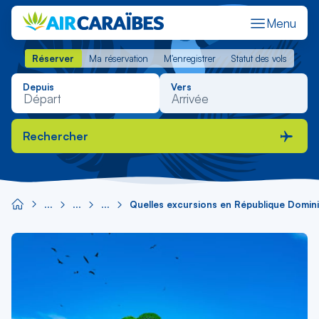
Menu
Réserver
Ma réservation
M'enregistrer
Statut des vols
Réserver
Ma réservation
M'enregistrer
Statut des vols
Depuis
Vers
Rechercher
Quelles excursions en République Domini
Image
principale