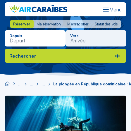
Menu
Réserver
Ma réservation
M'enregistrer
Statut des vols
Réserver
Ma réservation
M'enregistrer
Statut des vols
Depuis
Vers
Rechercher
La plongée en République dominicaine : l
Image
principale