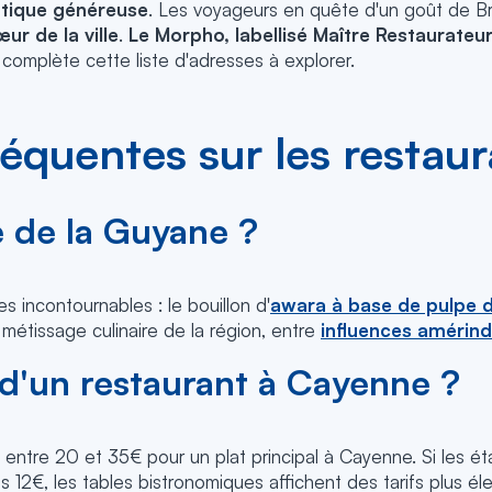
atique généreuse
. Les voyageurs en quête d'un goût de B
ur de la ville
.
Le Morpho, labellisé Maître Restaurateu
complète cette liste d'adresses à explorer.
réquentes sur les restau
e de la Guyane ?
s incontournables : le bouillon d'
awara à base de pulpe d
métissage culinaire de la région, entre
influences amérin
 d'un restaurant à Cayenne ?
tre 20 et 35€ pour un plat principal à Cayenne. Si les ét
2€, les tables bistronomiques affichent des tarifs plus élev