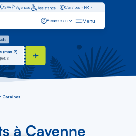
SAV
Agences
Caraïbes - FR
Assistance
Français - FR
Menu
Espace client
English - EN
 vols
vols
Español - ES
s (max 9)
r Caraïbes
nts à Cayenne