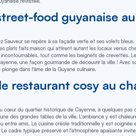
uyanaise revisitée.
street-food guyanaise au 
hez Sauveur se repère à sa façade verte et ses volets bleus.
des plats faits maison qui attirent autant les locaux venus c
 incontournables, tout comme les beignets de crevettes. Le
yenne, une façon gourmande de découvrir la ville ! Avec son
plonge dans l'âme de la Guyane culinaire.
 le restaurant cosy au c
u cœur du quartier historique de Cayenne, à quelques pas d
ne des grandes tables de la ville. L'ambiance y est chaleure
u entre amis. La cuisine créole traditionnelle y est soignée
eu. Le cadre typique préservé et l'atmosphère apaisante in