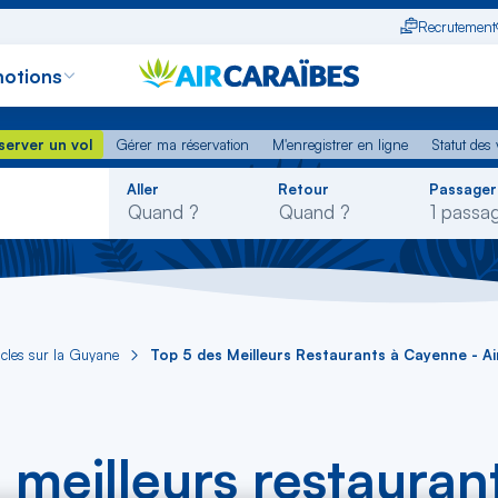
Recrutement
otions
erver un vol
Gérer ma réservation
M'enregistrer en ligne
Statut des
server un vol
Gérer ma réservation
M'enregistrer en ligne
Statut des 
Rechercher
Aller
Retour
Passager
dans
la
liste
icles sur la Guyane
Top 5 des Meilleurs Restaurants à Cayenne - Ai
 meilleurs restaura