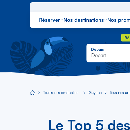
Réserver
Nos destinations
Nos prom
Rés
Ré
Depuis
Départ
Toutes nos destinations
Guyane
Tous nos art
Aircaraibes.com
Le Top 5 des