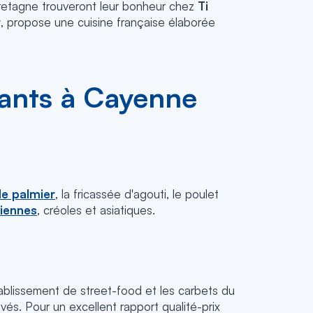
retagne trouveront leur bonheur chez
Ti
r
, propose une cuisine française élaborée
rants à Cayenne
e palmier
, la fricassée d'agouti, le poulet
diennes
, créoles et asiatiques.
ablissement de street-food et les carbets du
és. Pour un excellent rapport qualité-prix